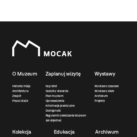
O Muzeum
Zaplanuj wizytę
Wystawy
Historia i misja
Kup bilet
Wystawy czasowe
Architektura
Godziny otwarcia
Wystawy stałe
Zespół
Plan muzeum
Archiwum
Praca i staże
Oprowadzenia
Projekty
Informacje praktyczne
Dostępność
Regulamin zwiedzania Muzeum
Jak dojechać
Kolekcja
Edukacja
Archiwum