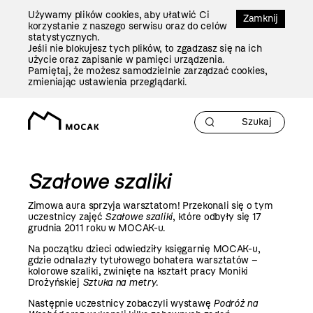
Przejdź
Używamy plików cookies, aby ułatwić Ci
Do
Zamknij
korzystanie z naszego serwisu oraz do celów
Treści
statystycznych.
Jeśli nie blokujesz tych plików, to zgadzasz się na ich
użycie oraz zapisanie w pamięci urządzenia.
Pamiętaj, że możesz samodzielnie zarządzać cookies,
zmieniając ustawienia przeglądarki.
Szałowe szaliki
Zimowa aura sprzyja warsztatom! Przekonali się o tym
uczestnicy zajęć
Szałowe szaliki
, które odbyły się 17
grudnia 2011 roku w MOCAK-u.
Na początku dzieci odwiedziły księgarnię MOCAK-u,
gdzie odnalazły tytułowego bohatera warsztatów –
kolorowe szaliki, zwinięte na kształt pracy Moniki
Drożyńskiej
Sztuka na metry
.
Następnie uczestnicy zobaczyli wystawę
Podróż na