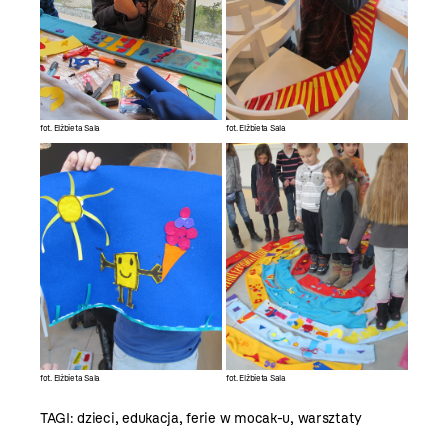
fot. Elżbieta Sala
fot. Elżbieta Sala
fot. Elżbieta Sala
fot. Elżbieta Sala
TAGI:
dzieci
,
edukacja
,
ferie w mocak-u
,
warsztaty