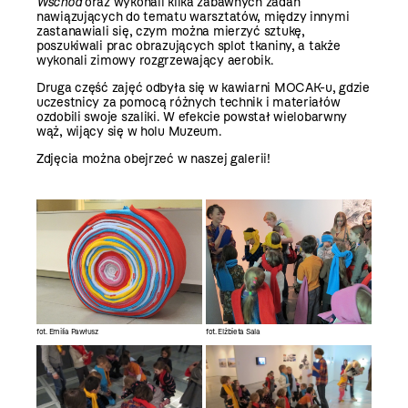
Wschód
oraz wykonali kilka zabawnych zadań
nawiązujących do tematu warsztatów, między innymi
zastanawiali się, czym można mierzyć sztukę,
poszukiwali prac obrazujących splot tkaniny, a także
wykonali zimowy rozgrzewający aerobik.
Druga część zajęć odbyła się w kawiarni MOCAK-u, gdzie
uczestnicy za pomocą różnych technik i materiałów
ozdobili swoje szaliki. W efekcie powstał wielobarwny
wąż, wijący się w holu Muzeum.
Zdjęcia można obejrzeć w naszej galerii!
fot. Emilia Pawłusz
fot. Elżbieta Sala