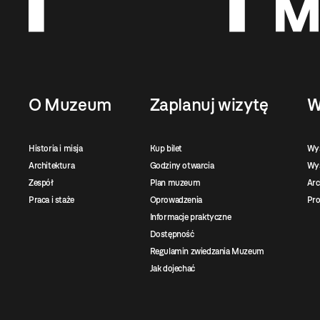
O Muzeum
Zaplanuj wizytę
W
Historia i misja
Kup bilet
Wy
Architektura
Godziny otwarcia
Wys
Zespół
Plan muzeum
Ar
Praca i staże
Oprowadzenia
Pro
Informacje praktyczne
Dostępność
Regulamin zwiedzania Muzeum
Jak dojechać