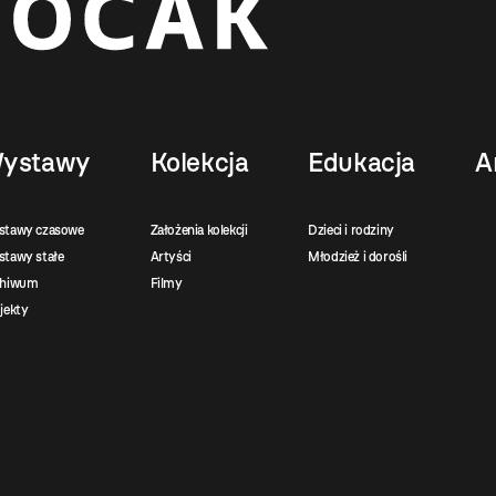
ystawy
Kolekcja
Edukacja
A
stawy czasowe
Założenia kolekcji
Dzieci i rodziny
tawy stałe
Artyści
Młodzież i dorośli
chiwum
Filmy
jekty