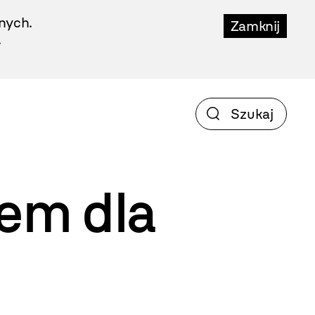
nych.
Zamknij
.
iem
dla