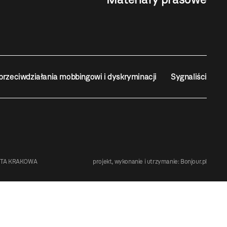
przeciwdziałania mobbingowi i dyskryminacji
Sygnaliści
STA KRAKOWA
projekt, wykonanie i utrzymanie:
Bonjour.pl