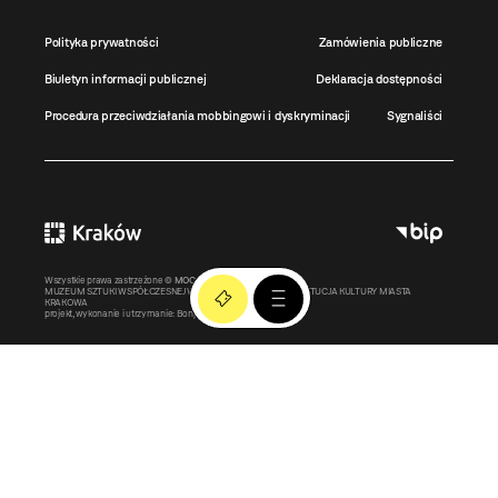
Polityka prywatności
Zamówienia publiczne
Biuletyn informacji publicznej
Deklaracja dostępności
Procedura przeciwdziałania mobbingowi i dyskryminacji
Sygnaliści
Wszystkie prawa zastrzeżone ©
MOCAK
2011-2026
MUZEUM SZTUKI WSPÓŁCZESNEJ W KRAKOWIE MOCAK – INSTYTUCJA KULTURY MIASTA
KRAKOWA
projekt, wykonanie i utrzymanie:
Bonjour.pl