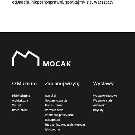
edukacja
,
niepełnosprawni
,
spotkajmy się
,
warsztaty
O Muzeum
Zaplanuj wizytę
Wystawy
Historia i misja
Kup bilet
Wystawy czasowe
Architektura
Godziny otwarcia
Wystawy stałe
Zespół
Plan muzeum
Archiwum
Praca i staże
Oprowadzenia
Projekty
Informacje praktyczne
Dostępność
Regulamin zwiedzania Muzeum
Jak dojechać