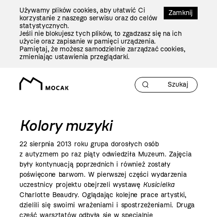
Przejdź
Używamy plików cookies, aby ułatwić Ci
Do
Zamknij
korzystanie z naszego serwisu oraz do celów
Treści
statystycznych.
Jeśli nie blokujesz tych plików, to zgadzasz się na ich
użycie oraz zapisanie w pamięci urządzenia.
Pamiętaj, że możesz samodzielnie zarządzać cookies,
zmieniając ustawienia przeglądarki.
Kolory muzyki
22 sierpnia
2013 roku
grupa dorosłych osób
z autyzmem po raz piąty odwiedziła Muzeum. Zajęcia
były kontynuacją poprzednich i również zostały
poświęcone barwom. W pierwszej części wydarzenia
uczestnicy projektu obejrzeli wystawę
Kusicielka
Charlotte Beaudry. Oglądając kolejne prace artystki,
dzielili się swoimi wrażeniami i spostrzeżeniami. Druga
część warsztatów odbyła się w specjalnie