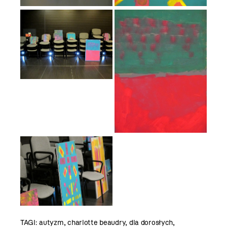
TAGI:
autyzm
,
charlotte beaudry
,
dla dorosłych
,