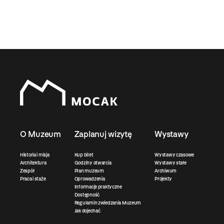
O Muzeum
Zaplanuj wizytę
Wystawy
Historia i misja
Kup bilet
Wystawy czasowe
Architektura
Godziny otwarcia
Wystawy stałe
Zespół
Plan muzeum
Archiwum
Praca i staże
Oprowadzenia
Projekty
Informacje praktyczne
Dostępność
Regulamin zwiedzania Muzeum
Jak dojechać