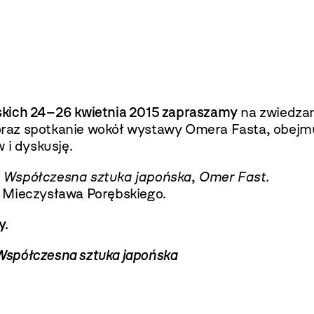
skich 24–26 kwietnia 2015 zapraszamy
na zwiedzan
oraz spotkanie wokół wystawy Omera Fasta, obej
 i dyskusję.
 Współczesna sztuka japońska
,
Omer Fast
.
a Mieczysława Porębskiego
.
y.
Współczesna sztuka japońska