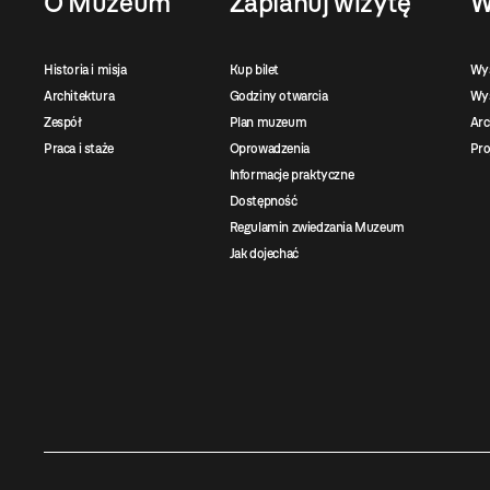
O Muzeum
Zaplanuj wizytę
W
Historia i misja
Kup bilet
Wy
Architektura
Godziny otwarcia
Wys
Zespół
Plan muzeum
Ar
Praca i staże
Oprowadzenia
Pro
Informacje praktyczne
Dostępność
Regulamin zwiedzania Muzeum
Jak dojechać