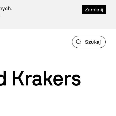
nych.
Zamknij
.
d Krakers