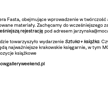
a Fasta, obejmujące wprowadzenie w twórczość ar
towane materiały. Zachęcamy do wcześniejszego z
śniejszą rejestrację
pod adresem jarzynska@mocak.
ędzie towarzyszyło wydarzenie
Sztuka + książka
. Cz
ędą najważniejsze krakowskie księgarnie, w tym
MO
ozycje książkowe
owgalleryweekend.pl