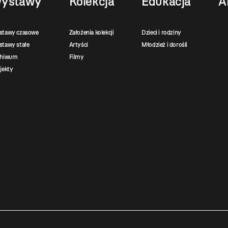
ystawy
Kolekcja
Edukacja
A
stawy czasowe
Założenia kolekcji
Dzieci i rodziny
tawy stałe
Artyści
Młodzież i dorośli
chiwum
Filmy
jekty