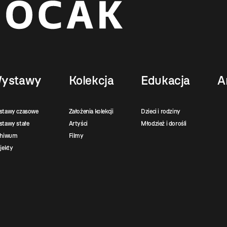
ystawy
Kolekcja
Edukacja
A
stawy czasowe
Założenia kolekcji
Dzieci i rodziny
tawy stałe
Artyści
Młodzież i dorośli
chiwum
Filmy
jekty