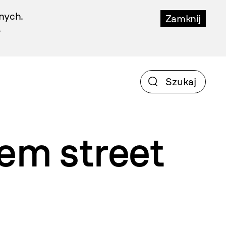
nych.
Zamknij
.
iem
street