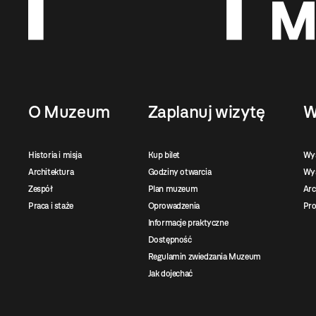
O Muzeum
Zaplanuj wizytę
W
Historia i misja
Kup bilet
Wy
Architektura
Godziny otwarcia
Wys
Zespół
Plan muzeum
Ar
Praca i staże
Oprowadzenia
Pro
Informacje praktyczne
Dostępność
Regulamin zwiedzania Muzeum
Jak dojechać