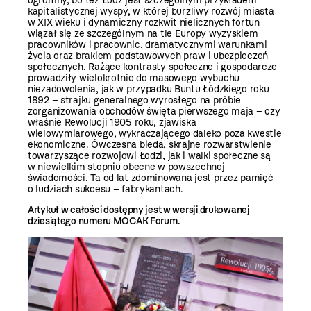
ogromny, bo też Łódź jest szczególnym przykładem
kapitalistycznej wyspy, w której burzliwy rozwój miasta
w XIX wieku i dynamiczny rozkwit nielicznych fortun
wiązał się ze szczególnym na tle Europy wyzyskiem
pracowników i pracownic, dramatycznymi warunkami
życia oraz brakiem podstawowych praw i ubezpieczeń
społecznych. Rażące kontrasty społeczne i gospodarcze
prowadziły wielokrotnie do masowego wybuchu
niezadowolenia, jak w przypadku Buntu Łódzkiego roku
1892 – strajku generalnego wyrosłego na próbie
zorganizowania obchodów święta pierwszego maja – czy
właśnie Rewolucji 1905 roku, zjawiska
wielowymiarowego, wykraczającego daleko poza kwestie
ekonomiczne. Ówczesna bieda, skrajne rozwarstwienie
towarzyszące rozwojowi Łodzi, jak i walki społeczne są
w niewielkim stopniu obecne w powszechnej
świadomości. Ta od lat zdominowana jest przez pamięć
o ludziach sukcesu – fabrykantach.
Artykuł w całości dostępny jest w wersji drukowanej
dziesiątego numeru MOCAK Forum.