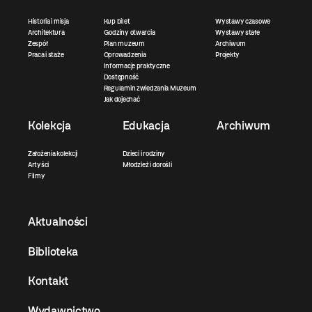
Historia i misja
Kup bilet
Wystawy czasowe
Architektura
Godziny otwarcia
Wystawy stałe
Zespół
Plan muzeum
Archiwum
Praca i staże
Oprowadzenia
Projekty
Informacje praktyczne
Dostępność
Regulamin zwiedzania Muzeum
Jak dojechać
Kolekcja
Edukacja
Archiwum
Założenia kolekcji
Dzieci i rodziny
Artyści
Młodzież i dorośli
Filmy
Aktualności
Biblioteka
Kontakt
Wydawnictwo