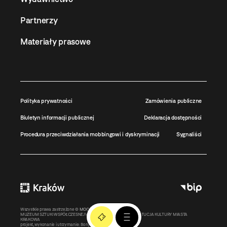
Partnerzy
Materiały prasowe
Polityka prywatności
Zamówienia publiczne
Biuletyn informacji publicznej
Deklaracja dostępności
Procedura przeciwdziałania mobbingowi i dyskryminacji
Sygnaliści
Wszystkie prawa zastrzeżone ©
MOCAK
2011-2026
MUZEUM SZTUKI WSPÓŁCZESNEJ W KRAKOWIE MOCAK – INSTYTUCJA KULTURY MIASTA
KRAKOWA
projekt, wykonanie i utrzymanie:
Bonjour.pl