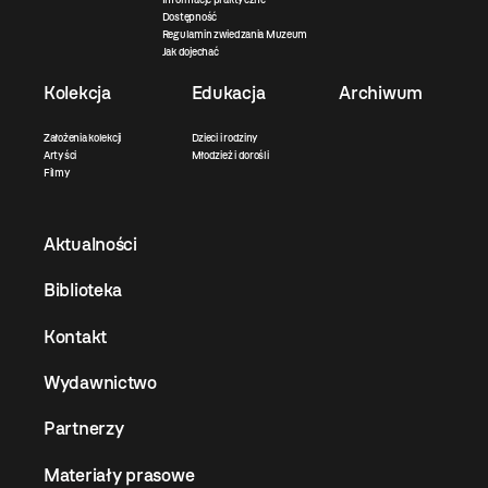
Dostępność
Regulamin zwiedzania Muzeum
Jak dojechać
Kolekcja
Edukacja
Archiwum
Założenia kolekcji
Dzieci i rodziny
Artyści
Młodzież i dorośli
Filmy
Aktualności
Biblioteka
Kontakt
Wydawnictwo
Partnerzy
Materiały prasowe