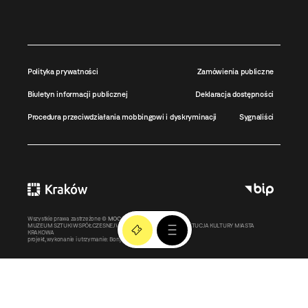
Polityka prywatności
Zamówienia publiczne
Biuletyn informacji publicznej
Deklaracja dostępności
Procedura przeciwdziałania mobbingowi i dyskryminacji
Sygnaliści
Wszystkie prawa zastrzeżone ©
MOCAK
2011-2026
MUZEUM SZTUKI WSPÓŁCZESNEJ W KRAKOWIE MOCAK – INSTYTUCJA KULTURY MIASTA
KRAKOWA
projekt, wykonanie i utrzymanie:
Bonjour.pl