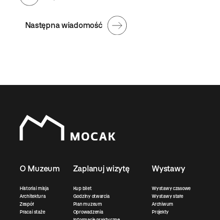
Następna wiadomość
O Muzeum
Zaplanuj wizytę
Wystawy
Historia i misja
Kup bilet
Wystawy czasowe
Architektura
Godziny otwarcia
Wystawy stałe
Zespół
Plan muzeum
Archiwum
Praca i staże
Oprowadzenia
Projekty
Informacje praktyczne