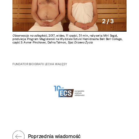
2 / 3
lekcja
Obserwacja na odległość
, 2017, wideo, 11 części, 51 min, reżyseria: Miri Segal,
Leopold 
produkcja: Program Magisterski na Wydziale Sztuki Hamidrasha Beit Berl College,
Nieznalsk
część 3: Avner Pinchover, Dafna Talmon,
Spa: Drzewo Życia
FUNDATOR BIOGRAFII LECHA WAŁĘSY
Poprzednia wiadomość