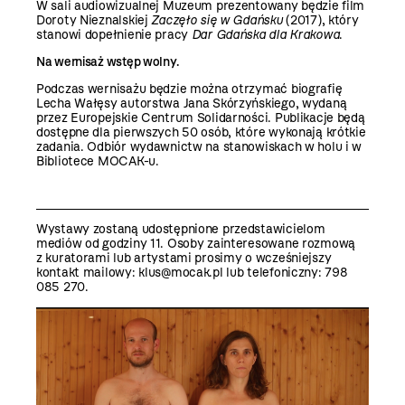
W sali audiowizualnej Muzeum prezentowany będzie film
Doroty Nieznalskiej
Zaczęło się w Gdańsku
(2017), który
stanowi dopełnienie pracy
Dar Gdańska dla Krakowa
.
Na wernisaż wstęp wolny.
Podczas wernisażu będzie można otrzymać biografię
Lecha Wałęsy autorstwa Jana Skórzyńskiego, wydaną
przez Europejskie Centrum Solidarności. Publikacje będą
dostępne dla pierwszych 50 osób, które wykonają krótkie
zadania. Odbiór wydawnictw na stanowiskach w holu i w
Bibliotece MOCAK-u.
Wystawy zostaną udostępnione przedstawicielom
mediów od godziny 11. Osoby zainteresowane rozmową
z kuratorami lub artystami prosimy o wcześniejszy
kontakt mailowy: klus@mocak.pl lub telefoniczny: 798
085 270.