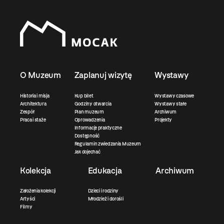
O Muzeum
Zaplanuj wizytę
Wystawy
Historia i misja
Kup bilet
Wystawy czasowe
Architektura
Godziny otwarcia
Wystawy stałe
Zespół
Plan muzeum
Archiwum
Praca i staże
Oprowadzenia
Projekty
Informacje praktyczne
Dostępność
Regulamin zwiedzania Muzeum
Jak dojechać
Kolekcja
Edukacja
Archiwum
Założenia kolekcji
Dzieci i rodziny
Artyści
Młodzież i dorośli
Filmy