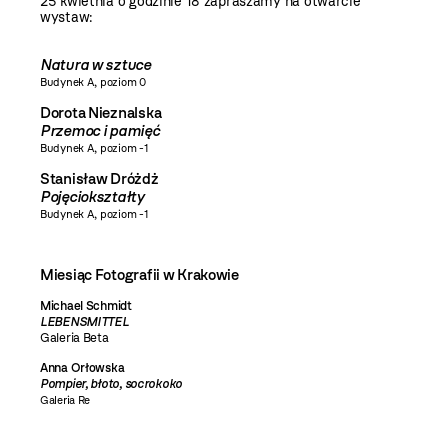
25 kwietnia o godzinie 18 zapraszamy na otwarcie
wystaw:
Natura w sztuce
Budynek A, poziom 0
Dorota Nieznalska
Przemoc i pamięć
Budynek A, poziom -1
Stanisław Dróżdż
Pojęciokształty
Budynek A, poziom -1
Miesiąc Fotografii w Krakowie
Michael Schmidt
LEBENSMITTEL
Galeria Beta
Anna Orłowska
Pompier, błoto, socrokoko
Galeria Re