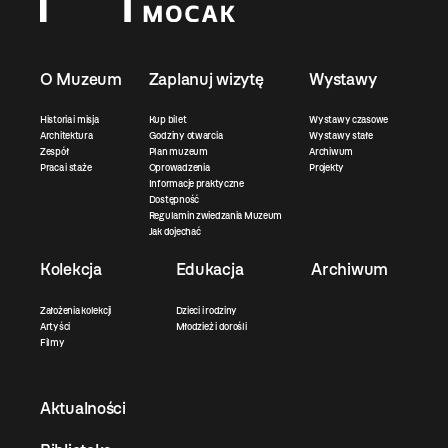
O Muzeum
Zaplanuj wizytę
Wystawy
Historia i misja
Kup bilet
Wystawy czasowe
Architektura
Godziny otwarcia
Wystawy stałe
Zespół
Plan muzeum
Archiwum
Praca i staże
Oprowadzenia
Projekty
Informacje praktyczne
Dostępność
Regulamin zwiedzania Muzeum
Jak dojechać
Kolekcja
Edukacja
Archiwum
Założenia kolekcji
Dzieci i rodziny
Artyści
Młodzież i dorośli
Filmy
Aktualności