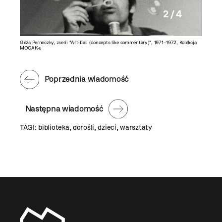
2 / 4
olekcja
Géza Perneczky, zserii "Art-ball (concepts like commentary)", 1971–1972, Kolekcja
Cytaty z 
MOCAK-u
Poprzednia wiadomość
Następna wiadomość
TAGI:
biblioteka
,
dorośli
,
dzieci
,
warsztaty