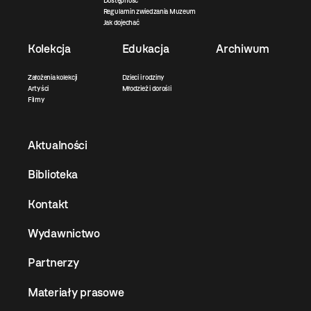
Dostępność
Regulamin zwiedzania Muzeum
Jak dojechać
Kolekcja
Edukacja
Archiwum
Założenia kolekcji
Dzieci i rodziny
Artyści
Młodzież i dorośli
Filmy
Aktualności
Biblioteka
Kontakt
Wydawnictwo
Partnerzy
Materiały prasowe