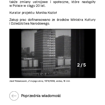
także zmiany ustrojowe i społeczne, które nastąpiły
w Polsce w ciągu 20 lat.
Kurator projektu: Monika Kozioł
Zakup prac dofinansowano ze środków Ministra Kultury
i Dziedzictwa Narodowego.
2 / 5
Józef Robakowski,
Z mojego okna
, 1978/1998, wideo, 18 min
Józef Ro
Poprzednia wiadomość