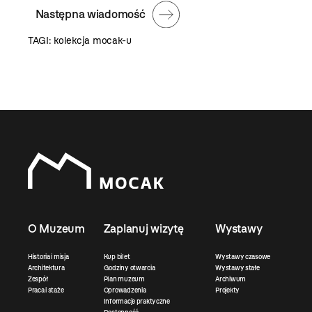
Następna wiadomość
TAGI:
kolekcja mocak-u
O Muzeum
Zaplanuj wizytę
Wystawy
Historia i misja
Kup bilet
Wystawy czasowe
Architektura
Godziny otwarcia
Wystawy stałe
Zespół
Plan muzeum
Archiwum
Praca i staże
Oprowadzenia
Projekty
Informacje praktyczne