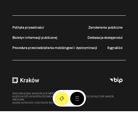
Polityka prywatności
Zamówienia publiczne
Biuletyn informacji publicznej
Deklaracja dostępności
Procedura przeciwdziałania mobbingowi i dyskryminacji
Sygnaliści
Wszystkie prawa zastrzeżone ©
MOCAK
2011-2026
MUZEUM SZTUKI WSPÓŁCZESNEJ W KRAKOWIE MOCAK – INSTYTUCJA KULTURY MIASTA
KRAKOWA
projekt, wykonanie i utrzymanie:
Bonjour.pl