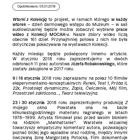
Opublikowano: 05.01.2018
Wtorki z Kolekcją
to projekt, w ramach którego
w każdy
wtorek
– dzień darmowego wstępu do Muzeum – w sali
audiowizualnej będzie można zobaczyć wybrane
prace
wideo z Kolekcji MOCAK-u
. Nasze zbiory wideo liczą
obecnie 161 dzieł. Przynajmniej połowa z nich nie była
dotychczas pokazywana na wystawach Kolekcji.
Każdy miesiąc będzie poświęcony innemu artyście.
W styczniu 2018 roku zaprezentujemy w dwóch
odsłonach 11 prac autorstwa
Józefa Robakowskiego
, które
zostały zakupione w 2017 roku.
9 i 16 stycznia
2018 roku zapraszamy na pokaz 10 filmów
eksperymentalno-konceptualnych:
Rynek
,
Test 1
,
Próba II
,
22x
,
Prostokąt dynamiczny
,
Zapis
,
Ćwiczenie
,
Mój film
,
Przestrzeń zakłócona...
,
Twarz telewizyjna
.
23 i 30 stycznia
2018 roku zaprezentujemy produkcję
Z
mojego okna
. Powstała ona na bazie
kilkunastogodzinnego materiału nagranego w latach
1978–1999. Artysta filmował plac przed swoim blokiem
na łódzkim „Manhattanie”. Warstwie wizualnej
towarzyszy empatyczny komentarz autora, pozwalający
poznać bliżej jego sąsiadów oraz rodzinę, między innymi
ówczesną żonę Małgorzatę Potocką. Film dokumentuje