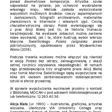
ponad dwumetrowe kompozycje. Artystka szuka
odpowiedzi na pytanie, jak uchwycić wyobrażenie
własnego kraju. Metoda zakłada wykorzystanie
wszystkich możliwych środków: rzeczy zapamiętanych
i zasłyszanych, fotografii archiwalnych, materiałów
znalezionych w internecie i własnych ujęć. Cechą
charakterystyczną obrazu Polski wyłaniającego się
z prac Alicji Białej jest to, że historia tłumaczy
teraźniejszość. Na wystawie zobaczyć można zarówno
nowe wycinanki, jak i te, które ilustrują wybór wierszy
Marcina Świetlickiego
Polska (wiązanka pieśni
patriotycznych)
, opublikowany przez Wydawnictwo
Wolno (2018).
Podczas trwania wystawy można włączyć się również
w akcję
Polska bez obrazy
, zainaugurowaną z okazji
setnej rocznicy odzyskania niepodległości. W ramach
tego przedsięwzięcia trzy oryginalne prace Alicji Białej
oraz tomik Marcina Świetlickiego będą wypożyczane na
kilka dni osobom zainteresowanym doświadczeniem
sztuki w sferze prywatnej.
W sprawie wypożyczenia wycinanek prosimy o kontakt
z Biblioteką MOCAK-u pod adresem biblioteka@mocak.pl
lub telefoniczny: 12 263 40 36.
Alicja Biała
(ur. 1993) – ilustratorka, graficzka, artystka
wizualna. Ukończyła VIA University College oraz