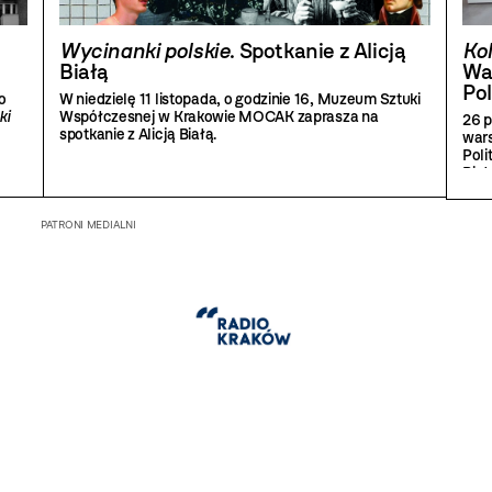
Wycinanki polskie
. Spotkanie z Alicją
Kol
Białą
Wa
Pol
o
W niedzielę 11 listopada, o godzinie 16, Muzeum Sztuki
ki
Współczesnej w Krakowie MOCAK zaprasza na
26 p
spotkanie z Alicją Białą.
wars
Poli
Biał
o ot
dośw
PATRONI MEDIALNI