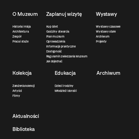
O Muzeum
Zaplanuj wizytę
Wystawy
Historia i misja
Kup bilet
Wystawy czasowe
Architektura
Godziny otwarcia
Wystawy stałe
Zespół
Plan muzeum
Archiwum
Praca i staże
Oprowadzenia
Projekty
Informacje praktyczne
Dostępność
Regulamin zwiedzania Muzeum
Jak dojechać
Kolekcja
Edukacja
Archiwum
Założenia kolekcji
Dzieci i rodziny
Artyści
Młodzież i dorośli
Filmy
Aktualności
Biblioteka