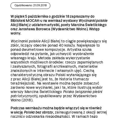
Opublikowano: 21.09.2018
W piątek 5 października o godzinie 18 zapraszamy do
Biblioteki MOCAK-u na wernisaż wystawy
Wycinanki polskie
Alicji Białej z udziałem artystki, poety Marcina Świetlickiego
oraz Jarosława Borowca (Wydawnictwo Wolno). Wstęp
wolny.
Wycinanki polskie
Alicji Białej to ciągle powiększający się
zbiór, liczący obecnie ponad 40 kolaży. Największe to
ponad dwumetrowe kompozycje. Artystka szuka
odpowiedzi na pytanie, jak uchwycić wyobrażenie
własnego kraju. Metoda zakłada wykorzystanie
wszystkich możliwych środków: rzeczy zapamiętanych
i zasłyszanych, fotografii archiwalnych, materiałów
znalezionych w internecie i własnych ujęć. Cechą
charakterystyczną obrazu Polski wyłaniającego się
z prac Alicji Białej jest to, że historia tłumaczy
teraźniejszość. Na wystawie można będzie zobaczyć
zarówno nowe wycinanki, jak i te, które ilustrują wybór
wierszy Marcina Świetlickiego
Polska (wiązanka pieśni
patriotycznych)
, opublikowany przez Wydawnictwo
Wolno (2018).
Podczas wernisażu można będzie włączyć się w również
w akcję
Polska bez obrazy
, zainaugurowaną z okazji setnej
rocznicy odzyskania niepodległości. W ramach tego