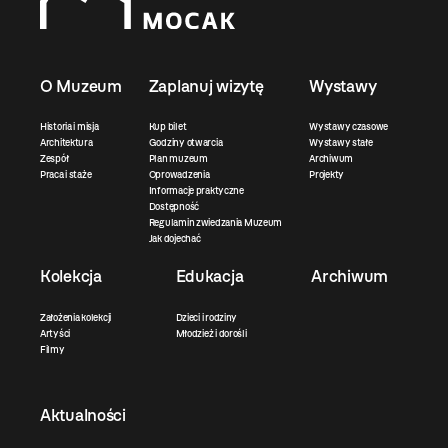
O Muzeum
Zaplanuj wizytę
Wystawy
Historia i misja
Kup bilet
Wystawy czasowe
Architektura
Godziny otwarcia
Wystawy stałe
Zespół
Plan muzeum
Archiwum
Praca i staże
Oprowadzenia
Projekty
Informacje praktyczne
Dostępność
Regulamin zwiedzania Muzeum
Jak dojechać
Kolekcja
Edukacja
Archiwum
Założenia kolekcji
Dzieci i rodziny
Artyści
Młodzież i dorośli
Filmy
Aktualności