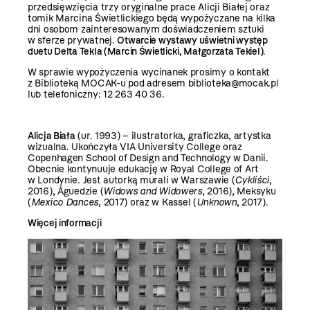
przedsięwzięcia trzy oryginalne prace Alicji Białej oraz
tomik Marcina Świetlickiego będą wypożyczane na kilka
dni osobom zainteresowanym doświadczeniem sztuki
w sferze prywatnej.
Otwarcie wystawy uświetni występ
duetu Delta Tekla (Marcin Świetlicki, Małgorzata Tekiel)
.
W sprawie wypożyczenia wycinanek prosimy o kontakt
z Biblioteką MOCAK-u pod adresem biblioteka@mocak.pl
lub telefoniczny: 12 263 40 36.
Alicja Biała
(ur. 1993) – ilustratorka, graficzka, artystka
wizualna. Ukończyła VIA University College oraz
Copenhagen School of Design and Technology w Danii.
Obecnie kontynuuje edukację w Royal College of Art
w Londynie. Jest autorką murali w Warszawie (
Cykliści
,
2016), Águedzie (
Widows and Widowers
, 2016), Meksyku
(
Mexico Dances
, 2017) oraz w Kassel (
Unknown
, 2017).
Więcej informacji