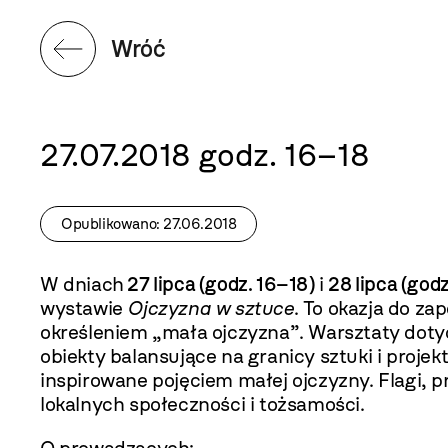
Wróć
27.07.2018 godz. 16–18
Opublikowano: 27.06.2018
W dniach
27 lipca (godz. 16–18)
i
28 lipca (godz
wystawie
Ojczyzna w sztuce
. To okazja do z
określeniem „mała ojczyzna”. Warsztaty dotycz
obiekty balansujące na granicy sztuki i proj
inspirowane pojęciem małej ojczyzny. Flagi, p
lokalnych społeczności i tożsamości.