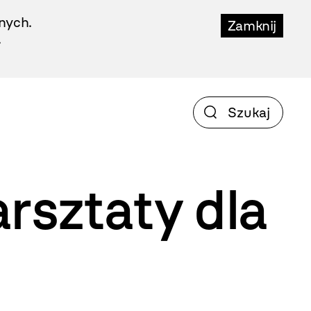
nych.
Zamknij
.
rsztaty dla