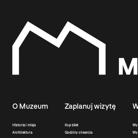
O Muzeum
Zaplanuj wizytę
W
Historia i misja
Kup bilet
Wy
Architektura
Godziny otwarcia
Wys