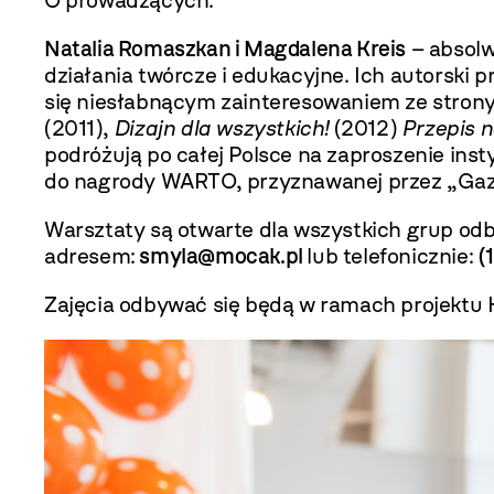
O prowadzących:
Natalia Romaszkan i
Magdalena Kreis
– absolw
działania twórcze i edukacyjne. Ich autorski p
się niesłabnącym zainteresowaniem ze strony 
(2011),
Dizajn dla wszystkich!
(2012)
Przepis n
podróżują po całej Polsce na zaproszenie instyt
do nagrody WARTO, przyznawanej przez „Gaz
Warsztaty są otwarte dla wszystkich grup od
adresem:
smyla@mocak.pl
lub telefonicznie:
(
Zajęcia odbywać się będą w ramach projektu