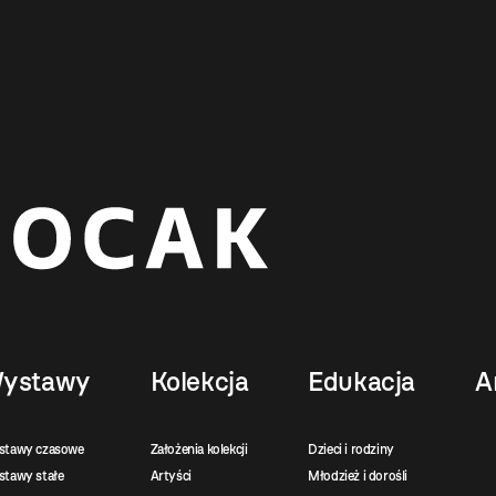
ystawy
Kolekcja
Edukacja
A
stawy czasowe
Założenia kolekcji
Dzieci i rodziny
tawy stałe
Artyści
Młodzież i dorośli