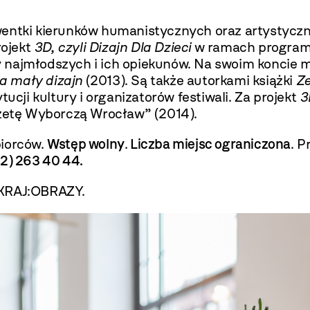
entki kierunków humanistycznych oraz artystyczny
rojekt
3D, czyli Dizajn Dla Dzieci
w ramach programu
najmłodszych i ich opiekunów. Na swoim koncie ma
a mały dizajn
(2013). Są także autorkami książki
Ze
ucji kultury i organizatorów festiwali. Za projekt
3
etę Wyborczą Wrocław” (2014).
biorców.
Wstęp wolny
.
Liczba miejsc ograniczona
. P
12) 263 40 44.
 KRAJ:OBRAZY.