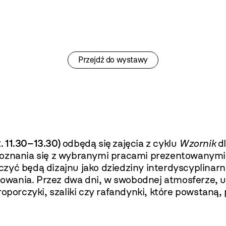
Przejdź do wystawy
. 11.30–13.30)
odbędą się
zajęcia z cyklu
Wzornik
dl
apoznania się z wybranymi pracami prezentowanymi 
yć będą dizajnu jako dziedziny interdyscyplinarnej
ektowania. Przez dwa dni, w swobodnej atmosferze,
roporczyki, szaliki czy rafandynki, które powstan