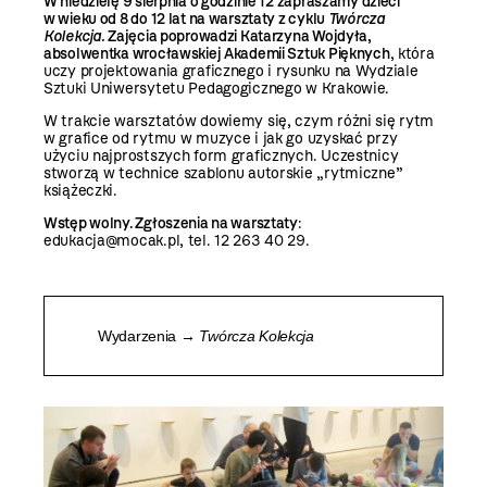
W niedzielę 9 sierpnia o godzinie 12 zapraszamy dzieci
w wieku od 8 do 12 lat na warsztaty z cyklu
Twórcza
Kolekcja.
Zajęcia poprowadzi Katarzyna Wojdyła,
absolwentka wrocławskiej Akademii Sztuk Pięknych
, która
uczy projektowania graficznego i rysunku na Wydziale
Sztuki Uniwersytetu Pedagogicznego w Krakowie.
W trakcie warsztatów dowiemy się, czym różni się rytm
w grafice od rytmu w muzyce i jak go uzyskać przy
użyciu najprostszych form graficznych. Uczestnicy
stworzą w technice szablonu autorskie „rytmiczne”
książeczki.
Wstęp wolny. Zgłoszenia na warsztaty
:
edukacja@mocak.pl, tel. 12 263 40 29.
Wydarzenia →
Twórcza Kolekcja