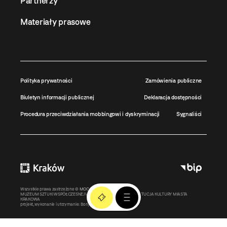
Partnerzy
Materiały prasowe
Polityka prywatności
Zamówienia publiczne
Biuletyn informacji publicznej
Deklaracja dostępności
Procedura przeciwdziałania mobbingowi i dyskryminacji
Sygnaliści
Wszystkie prawa zastrzeżone ©
MOCAK
2011-2026
MUZEUM SZTUKI WSPÓŁCZESNEJ W KRAKOWIE MOCAK – INSTYTUCJA KULTURY MIASTA
KRAKOWA
projekt, wykonanie i utrzymanie:
Bonjour.pl