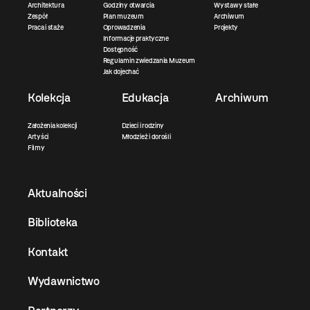
Architektura
Godziny otwarcia
Wystawy stałe
Zespół
Plan muzeum
Archiwum
Praca i staże
Oprowadzenia
Projekty
Informacje praktyczne
Dostępność
Regulamin zwiedzania Muzeum
Jak dojechać
Kolekcja
Edukacja
Archiwum
Założenia kolekcji
Dzieci i rodziny
Artyści
Młodzież i dorośli
Filmy
Aktualności
Biblioteka
Kontakt
Wydawnictwo