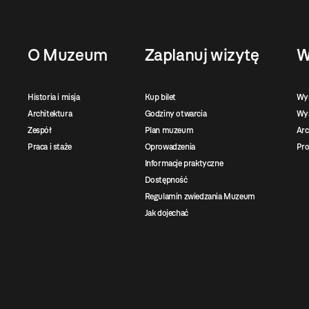
O Muzeum
Zaplanuj wizytę
W
Historia i misja
Kup bilet
Wy
Architektura
Godziny otwarcia
Wys
Zespół
Plan muzeum
Ar
Praca i staże
Oprowadzenia
Pro
Informacje praktyczne
Dostępność
Regulamin zwiedzania Muzeum
Jak dojechać