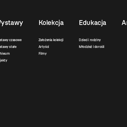
ystawy
Kolekcja
Edukacja
A
stawy czasowe
Założenia kolekcji
Dzieci i rodziny
tawy stałe
Artyści
Młodzież i dorośli
chiwum
Filmy
jekty