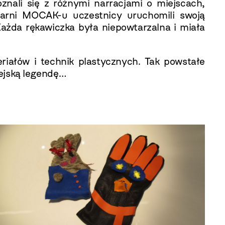
znali się z różnymi narracjami o miejscach,
iarni MOCAK-u uczestnicy uruchomili swoją
Każda rękawiczka była niepowtarzalna i miała
iałów i technik plastycznych. Tak powstałe
iejską legendę…