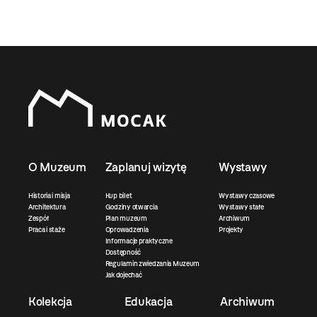
O Muzeum
Zaplanuj wizytę
Wystawy
Historia i misja
Kup bilet
Wystawy czasowe
Architektura
Godziny otwarcia
Wystawy stałe
Zespół
Plan muzeum
Archiwum
Praca i staże
Oprowadzenia
Projekty
Informacje praktyczne
Dostępność
Regulamin zwiedzania Muzeum
Jak dojechać
Kolekcja
Edukacja
Archiwum