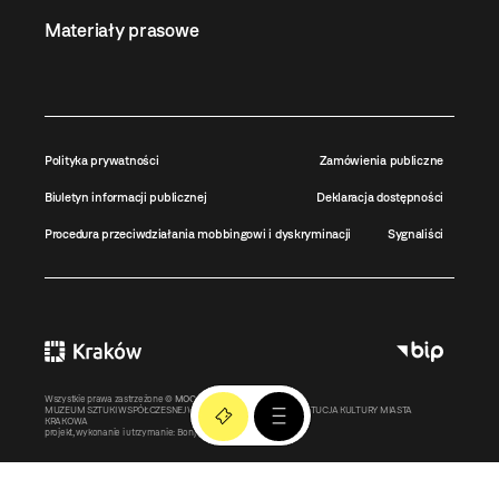
Materiały prasowe
Polityka prywatności
Zamówienia publiczne
Biuletyn informacji publicznej
Deklaracja dostępności
Procedura przeciwdziałania mobbingowi i dyskryminacji
Sygnaliści
Wszystkie prawa zastrzeżone ©
MOCAK
2011-2026
MUZEUM SZTUKI WSPÓŁCZESNEJ W KRAKOWIE MOCAK – INSTYTUCJA KULTURY MIASTA
KRAKOWA
projekt, wykonanie i utrzymanie:
Bonjour.pl