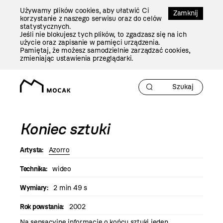
Przejdź
Używamy plików cookies, aby ułatwić Ci
Do
Zamknij
korzystanie z naszego serwisu oraz do celów
Treści
statystycznych.
Jeśli nie blokujesz tych plików, to zgadzasz się na ich
użycie oraz zapisanie w pamięci urządzenia.
Pamiętaj, że możesz samodzielnie zarządzać cookies,
zmieniając ustawienia przeglądarki.
Koniec sztuki
Artysta:
Azorro
Technika:
wideo
Wymiary:
2 min 49 s
Rok powstania:
2002
Na sensacyjne informacje o końcu sztuki jeden