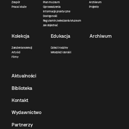
Zespół
Plan muzeum
Archiwum
Praca i staże
Oprowadzenia
Projekty
Informacje praktyczne
Dostępność
Regulamin zwiedzania Muzeum
Jak dojechać
Kolekcja
Edukacja
Archiwum
Założenia kolekcji
Dzieci i rodziny
Artyści
Młodzież i dorośli
Filmy
Aktualności
Biblioteka
Kontakt
Wydawnictwo
Partnerzy