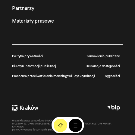
Partnerzy
Materiały prasowe
Polityka prywatności
Zamówienia publiczne
Biuletyn informacji publicznej
Deklaracja dostępności
Procedura przeciwdziałania mobbingowi i dyskryminacji
Sygnaliści
Wszystkie prawa zastrzeżone ©
MOCAK
2011-2026
MUZEUM SZTUKI WSPÓŁCZESNEJ W KRAKOWIE MOCAK – INSTYTUCJA KULTURY MIASTA
KRAKOWA
projekt, wykonanie i utrzymanie:
Bonjour.pl