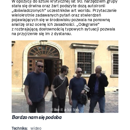
W opozycji do sztuki krytycznej lat 90. narzędziem grupy
stała się drwina oraz żart podszyte dozą autoironii
„doświadczonych” uczestników art worldu. Przytaczanie
wielokrotnie zadawanych pytań oraz stwierdzeń
pojawiających się w środowisku pozwala na ponowną
analizę oraz ocenę ich zasadności. „Odegranie”
z rozbrajającą dosłownością typowych sytuacji pozwala
na przyjrzenie się im z dystansu.
Bardzo nam się podoba
Technika:
wideo