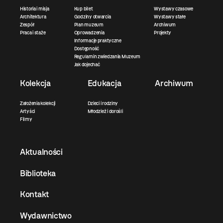
Historia i misja
Kup bilet
Wystawy czasowe
Architektura
Godziny otwarcia
Wystawy stałe
Zespół
Plan muzeum
Archiwum
Praca i staże
Oprowadzenia
Projekty
Informacje praktyczne
Dostępność
Regulamin zwiedzania Muzeum
Jak dojechać
Kolekcja
Edukacja
Archiwum
Założenia kolekcji
Dzieci i rodziny
Artyści
Młodzież i dorośli
Filmy
Aktualności
Biblioteka
Kontakt
Wydawnictwo