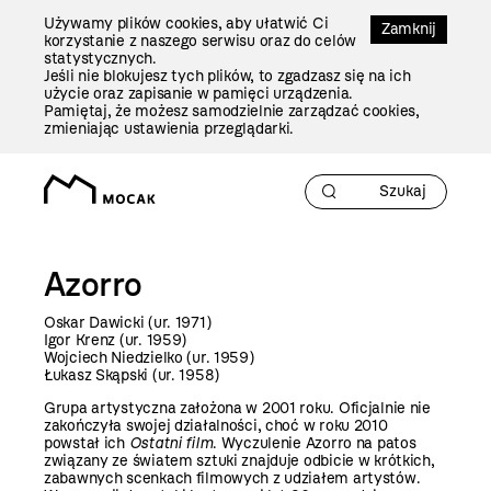
Przejdź
Używamy plików cookies, aby ułatwić Ci
Do
Zamknij
korzystanie z naszego serwisu oraz do celów
Treści
statystycznych.
Jeśli nie blokujesz tych plików, to zgadzasz się na ich
użycie oraz zapisanie w pamięci urządzenia.
Pamiętaj, że możesz samodzielnie zarządzać cookies,
zmieniając ustawienia przeglądarki.
Azorro
Oskar Dawicki (ur. 1971)
Igor Krenz (ur. 1959)
Wojciech Niedzielko (ur. 1959)
Łukasz Skąpski (ur. 1958)
Grupa artystyczna założona w 2001 roku. Oficjalnie nie
zakończyła swojej działalności, choć w roku 2010
powstał ich
Ostatni film
. Wyczulenie Azorro na patos
związany ze światem sztuki znajduje odbicie w krótkich,
zabawnych scenkach filmowych z udziałem artystów.