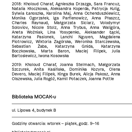
2018:
Kholoud Charaf, Agnieszka Drzazga, Sara Francuz,
Natalia Kłoczkowa, Aleksandra Koperda, Patrycja Kulig,
Sylwia Łanoszka, Karolina Maj, Anna Ochenduszkiewicz,
Monika Ogorzałek, Iga Parfienowicz, Anna Płaszcz,
Charles Raynaud, Małgorzata Siciarz, Volodymyr
Soloviov, Nicole Stolz, Anna Trybus, Anna Waligóra,
Aneta Woźniak, Lina Yosypenko,
Aleksander Łącki,
Katarzyna Pasionek, Lanchi Nguyen,
Magdalena
Piotrowicz, Wiktoria Zagórska, Weronika Starczewska,
Sebastian Żaba, Katarzyna Gnida, Katarzyna
Boczkowska, Marta Baron, Maciej Filipek, Julia
Bartosiewicz, Iwona Kosowska
2019:
Kholoud Charaf, Joanna Stelmach, Małgorzata
Szczurek, Anita Kasińska, Dominika Kozyra, Olena
Devero, Maciej Filipek, Kinga Burek, Alicja Pakosz, Anna
Olszewska, Julia Rogóż, Kamil Potaczek, Joanna Pottle
Biblioteka MOCAK-u
ul. Lipowa 4, budynek B
Godziny otwarcia:
wtorek – piątek, godz. 9–16