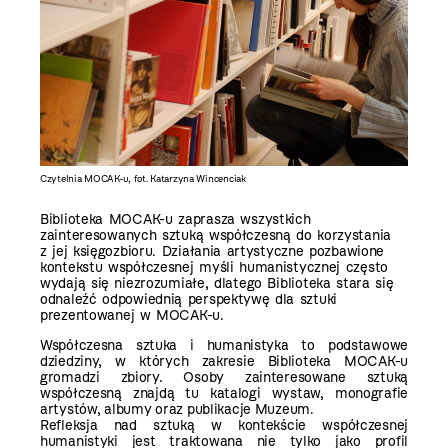
Czytelnia MOCAK-u, fot. Katarzyna Wincenciak
Otwarcie
Biblioteka MOCAK-u zaprasza wszystkich
zainteresowanych sztuką współczesną do korzystania
z jej księgozbioru.
Działania artystyczne pozbawione
kontekstu współczesnej myśli humanistycznej często
wydają się niezrozumiałe, dlatego Biblioteka stara się
odnaleźć odpowiednią perspektywę dla sztuki
prezentowanej w MOCAK-u.
Współczesna sztuka i humanistyka to podstawowe
dziedziny, w których zakresie Biblioteka MOCAK-u
gromadzi zbiory. Osoby zainteresowane sztuką
współczesną znajdą tu katalogi wystaw, monografie
artystów, albumy oraz publikacje Muzeum.
Refleksja nad sztuką w kontekście współczesnej
humanistyki jest traktowana nie tylko jako profil