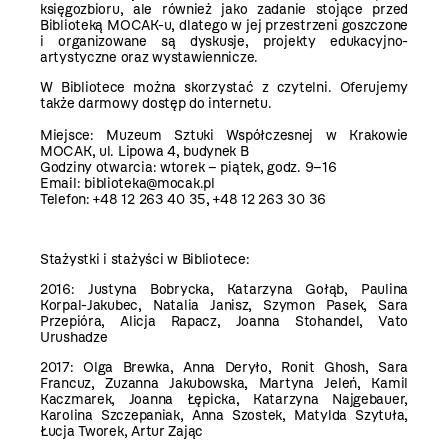
księgozbioru, ale również jako zadanie stojące przed
Biblioteką MOCAK-u, dlatego w jej przestrzeni goszczone
i organizowane są dyskusje, projekty edukacyjno-
artystyczne oraz wystawiennicze.
W Bibliotece można skorzystać z czytelni. Oferujemy
także darmowy dostęp do internetu.
Miejsce:
Muzeum Sztuki Współczesnej w Krakowie
MOCAK, ul. Lipowa 4, budynek B
Godziny otwarcia:
wtorek – piątek, godz. 9–16
Email:
biblioteka@mocak.pl
Telefon:
+48 12 263 40 35, +48 12 263 30 36
Stażystki i stażyści w Bibliotece:
2016:
Justyna Bobrycka, Katarzyna Gołąb, Paulina
Korpal-Jakubec, Natalia Janisz, Szymon Pasek, Sara
Przepióra, Alicja Rapacz, Joanna Stohandel, Vato
Urushadze
2017:
Olga Brewka, Anna Deryło, Ronit Ghosh, Sara
Francuz, Zuzanna Jakubowska, Martyna Jeleń, Kamil
Kaczmarek, Joanna Łępicka, Katarzyna Najgebauer,
Karolina Szczepaniak, Anna Szostek, Matylda Szytuła,
Łucja Tworek, Artur Zając