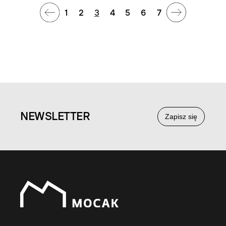
1
2
3
4
5
6
7
NEWS
LETTER
Zapisz się