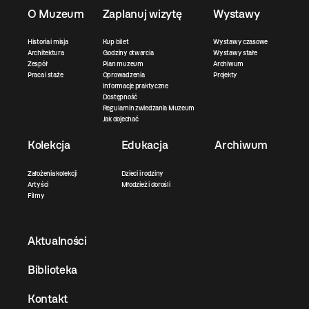
O Muzeum
Zaplanuj wizytę
Wystawy
Historia i misja
Kup bilet
Wystawy czasowe
Architektura
Godziny otwarcia
Wystawy stałe
Zespół
Plan muzeum
Archiwum
Praca i staże
Oprowadzenia
Projekty
Informacje praktyczne
Dostępność
Regulamin zwiedzania Muzeum
Jak dojechać
Kolekcja
Edukacja
Archiwum
Założenia kolekcji
Dzieci i rodziny
Artyści
Młodzież i dorośli
Filmy
Aktualności
Biblioteka
Kontakt