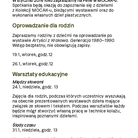
W styczniu 2016 roku zapraszamy na Ferie w MOCAK-u.
Spotkania będą okazją do zapoznania się z dziełami
z Kolekcji MOCAK-u,
bieżącymi wystawami
oraz do
wykonania własnych dzieł plastycznych.
Oprowadzanie dla rodzin
Zapraszamy rodziny z dziećmi na oprowadzanie po
wystawie
Artyści z Krakowa. Generacja 1980–1990
.
Wstęp bezpłatny, nie obowiązują zapisy
.
19.1, wtorek, godz.12
26.1, wtorek, godz.12
Warsztaty edukacyjne
Między słowami
24.1, niedziela, godz. 13
Zajęcia dla rodzin, podczas których uczestnicy wyszukają
na obecnie prezentowanych wystawach dzieła mające
związek ze słowem i tekstem. Podczas warsztatów każdy
będzie mógł stworzyć własną pracę w technice kolażu,
inspirowaną poznanymi dziełami.
Ślady czasu
31.1, niedziela, godz. 13