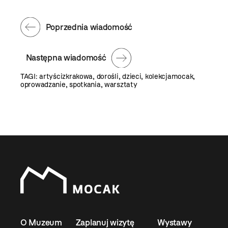
Poprzednia wiadomość
Następna wiadomość
TAGI:
artyścizkrakowa
,
dorośli
,
dzieci
,
kolekcjamocak
,
oprowadzanie
,
spotkania
,
warsztaty
O Muzeum
Zaplanuj wizytę
Wystawy