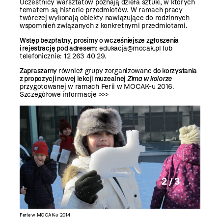
Uczestnicy warsztatów poznają dzieła sztuki, w których
tematem są historie przedmiotów. W ramach pracy
twórczej wykonają obiekty nawiązujące do rodzinnych
wspomnień związanych z konkretnymi przedmiotami.
Wstęp bezpłatny, prosimy o wcześniejsze zgłoszenia
i rejestrację pod adresem
: edukacja@mocak.pl lub
telefonicznie: 12 263 40 29.
Zapraszamy
również grupy zorganizowane
do korzystania
z propozycji nowej lekcji muzealnej
Zima w kolorze
przygotowanej w ramach Ferii w MOCAK-u 2016.
Szczegółowe informacje >>>
2 / 3
Ferie w MOCAK-u 2014
Ferie w