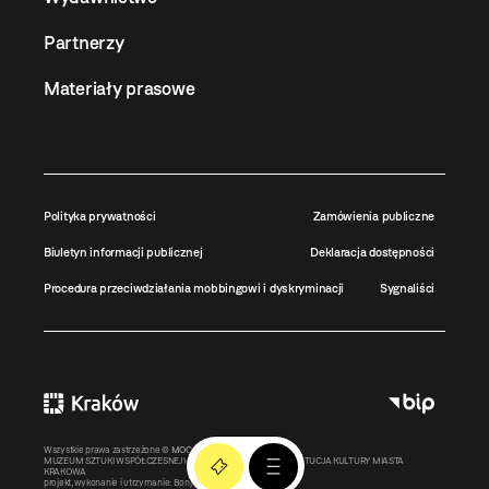
Partnerzy
Materiały prasowe
Polityka prywatności
Zamówienia publiczne
Biuletyn informacji publicznej
Deklaracja dostępności
Procedura przeciwdziałania mobbingowi i dyskryminacji
Sygnaliści
Wszystkie prawa zastrzeżone ©
MOCAK
2011-2026
MUZEUM SZTUKI WSPÓŁCZESNEJ W KRAKOWIE MOCAK – INSTYTUCJA KULTURY MIASTA
KRAKOWA
projekt, wykonanie i utrzymanie:
Bonjour.pl