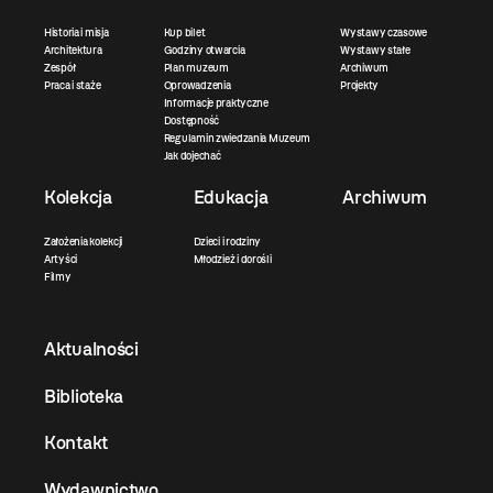
Historia i misja
Kup bilet
Wystawy czasowe
Architektura
Godziny otwarcia
Wystawy stałe
Zespół
Plan muzeum
Archiwum
Praca i staże
Oprowadzenia
Projekty
Informacje praktyczne
Dostępność
Regulamin zwiedzania Muzeum
Jak dojechać
Kolekcja
Edukacja
Archiwum
Założenia kolekcji
Dzieci i rodziny
Artyści
Młodzież i dorośli
Filmy
Aktualności
Biblioteka
Kontakt
Wydawnictwo