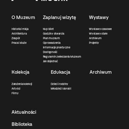
O Muzeum
Zaplanuj wizytę
Wystawy
Historia i misja
Kup bilet
Wystawy czasowe
Architektura
Godziny otwarcia
Wystawy stałe
Zespół
Plan muzeum
Archiwum
Praca i staże
Oprowadzenia
Projekty
Informacje praktyczne
Dostępność
Regulamin zwiedzania Muzeum
Jak dojechać
Kolekcja
Edukacja
Archiwum
Założenia kolekcji
Dzieci i rodziny
Artyści
Młodzież i dorośli
Filmy
Aktualności
Biblioteka