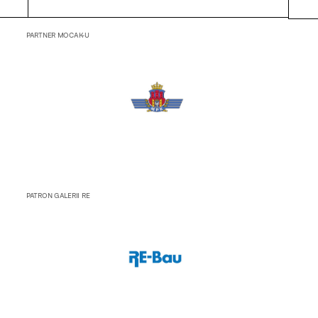
publ
PARTNER MOCAK-U
PATRON GALERII RE