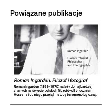
Powiązane publikacje
Roman Ingarden. Filozof i fotograf
Roman Ingarden (1893–1970) należy do najbardziej
znanych na świecie polskich filozofów. Był uczniem
Husserla i od niego przejął metodę fenomenologiczną,
którą konsekwentnie stosował w rozważaniach
ontologicznych i estetycznych. Jego największym
wkładem w interpretację dzieła sztuki są teksty
dotyczące literatury i wprowadzenie terminu