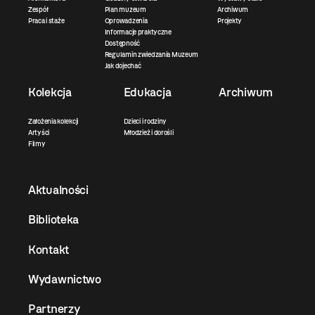
Zespół
Plan muzeum
Archiwum
Praca i staże
Oprowadzenia
Projekty
Informacje praktyczne
Dostępność
Regulamin zwiedzania Muzeum
Jak dojechać
Kolekcja
Edukacja
Archiwum
Założenia kolekcji
Dzieci i rodziny
Artyści
Młodzież i dorośli
Filmy
Aktualności
Biblioteka
Kontakt
Wydawnictwo
Partnerzy