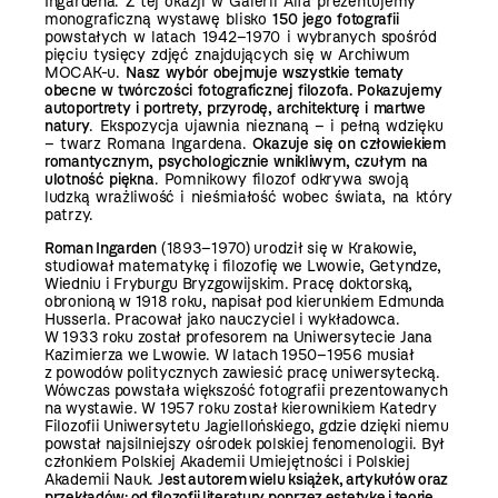
Ingardena. Z tej okazji w Galerii Alfa prezentujemy
monograficzną wystawę blisko
150 jego fotografii
powstałych w latach 1942–1970 i wybranych spośród
pięciu tysięcy zdjęć znajdujących się w Archiwum
MOCAK-u.
Nasz wybór obejmuje wszystkie tematy
obecne w twórczości fotograficznej filozofa. Pokazujemy
autoportrety i portrety, przyrodę, architekturę i martwe
natury
. Ekspozycja ujawnia nieznaną – i pełną wdzięku
– twarz Romana Ingardena.
Okazuje się on człowiekiem
romantycznym, psychologicznie wnikliwym, czułym na
ulotność piękna
. Pomnikowy filozof odkrywa swoją
ludzką wrażliwość i nieśmiałość wobec świata, na który
patrzy.
Roman Ingarden
(1893–1970) urodził się w Krakowie,
studiował matematykę i filozofię we Lwowie, Getyndze,
Wiedniu i Fryburgu Bryzgowijskim. Pracę doktorską,
obronioną w 1918 roku, napisał pod kierunkiem Edmunda
Husserla. Pracował jako nauczyciel i wykładowca.
W 1933 roku został profesorem na Uniwersytecie Jana
Kazimierza we Lwowie. W latach 1950–1956 musiał
z powodów politycznych zawiesić pracę uniwersytecką.
Wówczas powstała większość fotografii prezentowanych
na wystawie. W 1957 roku został kierownikiem Katedry
Filozofii Uniwersytetu Jagiellońskiego, gdzie dzięki niemu
powstał najsilniejszy ośrodek polskiej fenomenologii. Był
członkiem Polskiej Akademii Umiejętności i Polskiej
Akademii Nauk. J
est autorem wielu książek, artykułów oraz
przekładów: od filozofii literatury poprzez estetykę i teorię