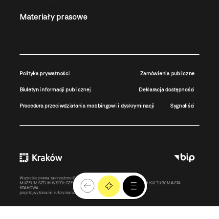
Materiały prasowe
Polityka prywatności
Zamówienia publiczne
Biuletyn informacji publicznej
Deklaracja dostępności
Procedura przeciwdziałania mobbingowi i dyskryminacji
Sygnaliści
Wszystkie prawa zastrzeżone ©
MOCAK
2011-2026
MUZEUM SZTUKI WSPÓŁCZESNEJ W KRAKOWIE MOCAK – INSTYTUCJA KULTURY MIASTA
KRAKOWA
projekt, wykonanie i utrzymanie:
Bonjour.pl