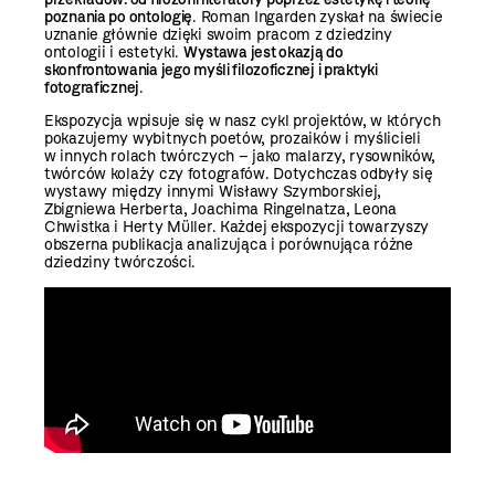
poznania po ontologię
. Roman Ingarden zyskał na świecie
uznanie głównie dzięki swoim pracom z dziedziny
ontologii i estetyki.
Wystawa jest okazją do
skonfrontowania jego myśli filozoficznej i praktyki
fotograficznej
.
Ekspozycja wpisuje się w nasz cykl projektów, w których
pokazujemy wybitnych poetów, prozaików i myślicieli
w innych rolach twórczych – jako malarzy, rysowników,
twórców kolaży czy fotografów. Dotychczas odbyły się
wystawy między innymi Wisławy Szymborskiej,
Zbigniewa Herberta, Joachima Ringelnatza, Leona
Chwistka i Herty Müller. Każdej ekspozycji towarzyszy
obszerna publikacja analizująca i porównująca różne
dziedziny twórczości.