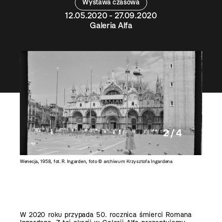
Wystawa czasowa
12.05.2020 - 27.09.2020
Galeria Alfa
2 / 4
ztofa
Wenecja, 1958, fot. R. Ingarden, foto © archiwum Krzysztofa Ingardena
Halina P
W 2020 roku przypada 50. rocznica śmierci Romana