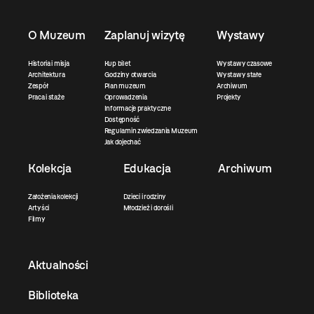
O Muzeum
Zaplanuj wizytę
Wystawy
Historia i misja
Kup bilet
Wystawy czasowe
Architektura
Godziny otwarcia
Wystawy stałe
Zespół
Plan muzeum
Archiwum
Praca i staże
Oprowadzenia
Projekty
Informacje praktyczne
Dostępność
Regulamin zwiedzania Muzeum
Jak dojechać
Kolekcja
Edukacja
Archiwum
Założenia kolekcji
Dzieci i rodziny
Artyści
Młodzież i dorośli
Filmy
Aktualności
Biblioteka