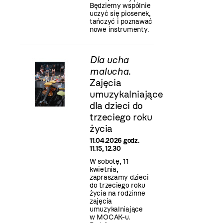
Będziemy wspólnie
uczyć się piosenek,
tańczyć i poznawać
nowe instrumenty.
Dla ucha
malucha
.
Zajęcia
umuzykalniające
dla dzieci do
trzeciego roku
życia
11.04.2026 godz.
11.15, 12.30
W sobotę, 11
kwietnia,
zapraszamy dzieci
do trzeciego roku
życia na rodzinne
zajęcia
umuzykalniające
w MOCAK-u.