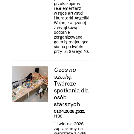
przekazujemy
re:elementarz
w ręce artystki
i kuratorki Angeliki
Wojas, związanej
z wyjątkową,
oddolnie
zorganizowaną
galerią znajdującą
się na podwórku
przy ul. Sarego 10.
Czas na
sztukę
.
Twórcze
spotkania dla
osób
starszych
01.04.2026 godz.
11:30
1 kwietnia 2026
zapraszamy na
warsztaty z cyklu