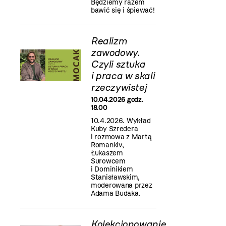
Będziemy razem
bawić się i śpiewać!
Realizm
zawodowy.
Czyli sztuka
i praca w skali
rzeczywistej
10.04.2026 godz.
18.00
10.4.2026. Wykład
Kuby Szredera
i rozmowa z Martą
Romankiv,
Łukaszem
Surowcem
i Dominikiem
Stanisławskim,
moderowana przez
Adama Budaka.
Kolekcjonowanie