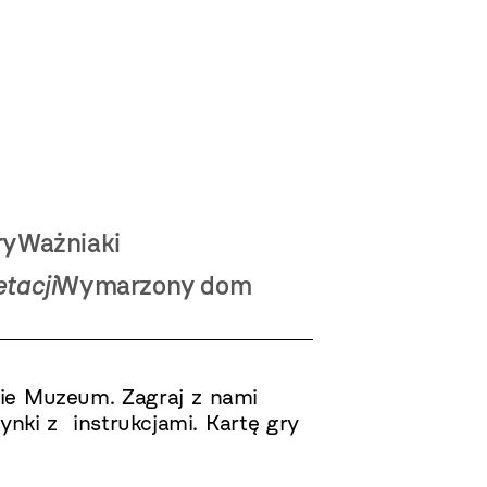
ry
Ważniaki
tacji
Wymarzony dom
nie Muzeum. Zagraj z nami
ynki z instrukcjami. Kartę gry