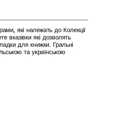
ами, які належать до Колекції
те вказівки які дозволять
кладки для книжки. Гральні
льською та українською