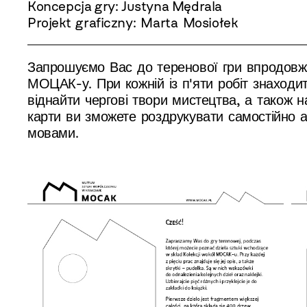
Koncepcja gry: Justyna Mędrala
Projekt graficzny: Marta Mosiołek
Запрошуємо Вас до теренової гри впродовж 
МОЦАК-у. При кожній із п'яти робіт знаходит
віднайти чергові твори мистецтва, а також на
карти ви зможете роздрукувати самостійно 
мовами.