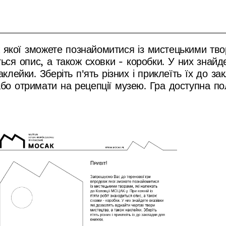
якої зможете познайомитися із мистецькими твор
ься опис, а також сховки - коробки. У них знайде
клейки. Зберіть п'ять різних і приклеїть їх до за
або отримати на рецепції музею. Гра доступна по