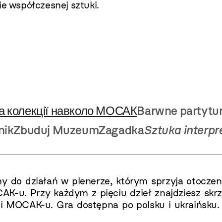
ie współczesnej sztuki.
а колекції навколо МОСАК
Barwne partytu
nik
Zbuduj Muzeum
Zagadka
Sztuka interpre
 do działań w plenerze, którym sprzyja otocze
K-u. Przy każdym z pięciu dzieł znajdziesz skrz
ji MOCAK-u.
Gra dostępna po polsku i ukraińsku.