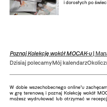
i dorosłych po świec
Poznaj Kolekcję wokół MOCAK-u
| Мап
Dzisiaj polecamy
Mój kalendarz
Okolicz
W dobie wszechobecnego online’u zachęcamy
w grę terenową i poznaj Kolekcję wokół MOCA
możesz wydrukować lub otrzymać w recepc