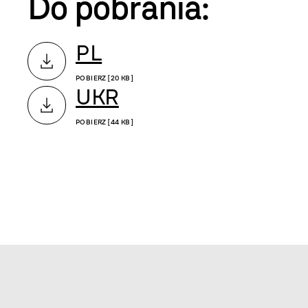
Do pobrania:
PL
POBIERZ [20 KB]
UKR
POBIERZ [44 KB]