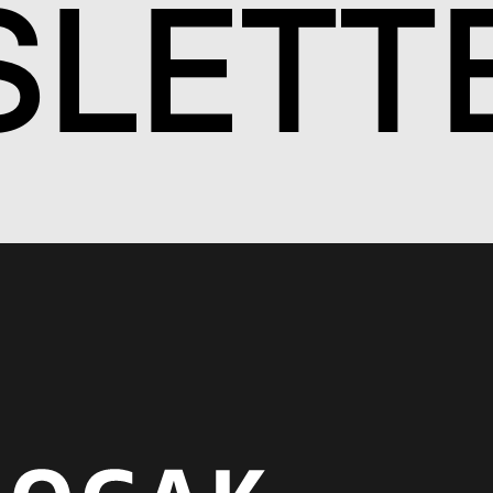
S
LETT