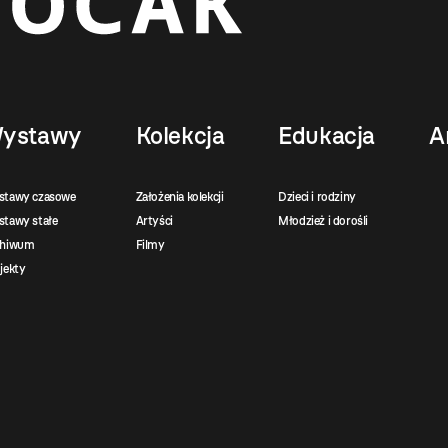
ystawy
Kolekcja
Edukacja
A
stawy czasowe
Założenia kolekcji
Dzieci i rodziny
tawy stałe
Artyści
Młodzież i dorośli
chiwum
Filmy
jekty