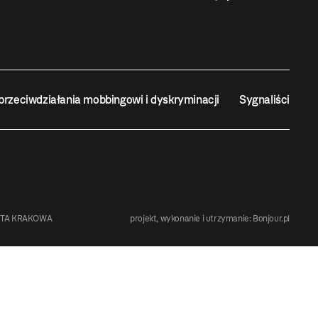
przeciwdziałania mobbingowi i dyskryminacji
Sygnaliści
STA KRAKOWA
projekt, wykonanie i utrzymanie:
Bonjour.pl