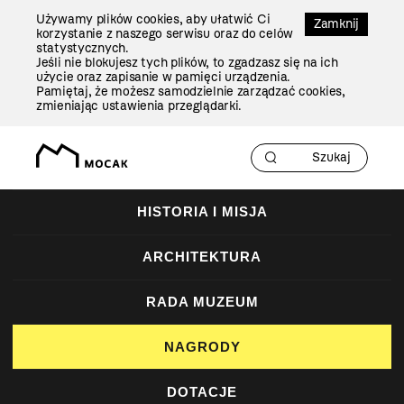
Przejdź
Używamy plików cookies, aby ułatwić Ci
Do
Zamknij
korzystanie z naszego serwisu oraz do celów
Treści
statystycznych.
Jeśli nie blokujesz tych plików, to zgadzasz się na ich
użycie oraz zapisanie w pamięci urządzenia.
Pamiętaj, że możesz samodzielnie zarządzać cookies,
zmieniając ustawienia przeglądarki.
HISTORIA I MISJA
ARCHITEKTURA
RADA MUZEUM
NAGRODY
DOTACJE