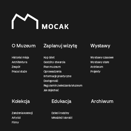
O Muzeum
Zaplanuj wizytę
Wystawy
Historia i misja
Kup bilet
Wystawy czasowe
Architektura
Godziny otwarcia
Wystawy stałe
Zespół
Plan muzeum
Archiwum
Praca i staże
Oprowadzenia
Projekty
Informacje praktyczne
Dostępność
Regulamin zwiedzania Muzeum
Jak dojechać
Kolekcja
Edukacja
Archiwum
Założenia kolekcji
Dzieci i rodziny
Artyści
Młodzież i dorośli
Filmy