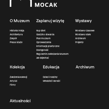
O Muzeum
Zaplanuj wizytę
Wystawy
Historia i misja
Kup bilet
Wystawy czasowe
Architektura
Godziny otwarcia
Wystawy stałe
Zespół
Plan muzeum
Archiwum
Praca i staże
Oprowadzenia
Projekty
Informacje praktyczne
Dostępność
Regulamin zwiedzania Muzeum
Jak dojechać
Kolekcja
Edukacja
Archiwum
Założenia kolekcji
Dzieci i rodziny
Artyści
Młodzież i dorośli
Filmy
Aktualności