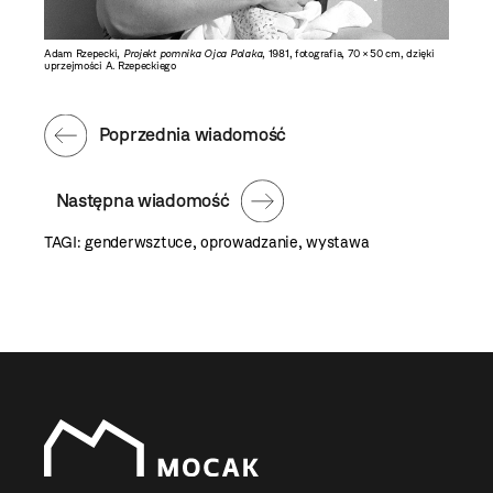
 cm,
Adam Rzepecki,
Projekt pomnika Ojca Polaka
, 1981, fotografia, 70 × 50 cm, dzięki
Bartek Ja
uprzejmości A. Rzepeckiego
uprzejmo
Poprzednia wiadomość
Następna wiadomość
TAGI:
genderwsztuce
,
oprowadzanie
,
wystawa