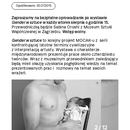
Opublikowano: 30.07.2015
Zapraszamy na bezpłatne oprowadzanie po wystawie
Gender w sztuce
w każdy wtorek sierpnia o godzinie 15.
Przewodniczką będzie Sabina Oroshi z Muzeum Sztuki
Współczesnej w Zagrzebiu.
Wstęp wolny.
Gender w sztuce
to kolejny projekt MOCAK-u z serii
konfrontującej istotne terminy cywilizacyjne
z interpretacją artysty. Wystawa o charakterze
międzynarodowym prezentuje prace około czterdziestu
twórców. Wraz z muzealnym przewodnikiem zwiedzający
będą mieli okazję uzyskania pogłębionej wiedzy na temat
prezentowanych prac i rozmowy na temat swoich
wrażeń.
2 / 12