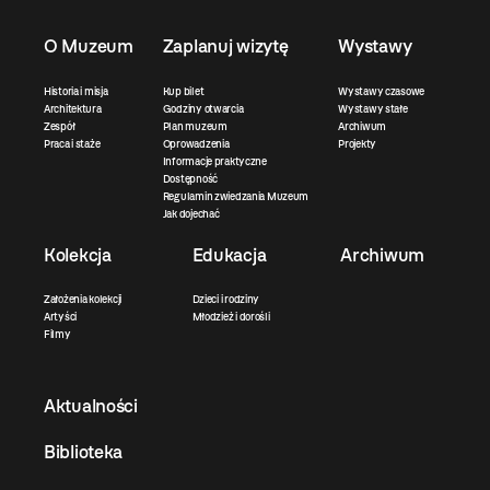
O Muzeum
Zaplanuj wizytę
Wystawy
Historia i misja
Kup bilet
Wystawy czasowe
Architektura
Godziny otwarcia
Wystawy stałe
Zespół
Plan muzeum
Archiwum
Praca i staże
Oprowadzenia
Projekty
Informacje praktyczne
Dostępność
Regulamin zwiedzania Muzeum
Jak dojechać
Kolekcja
Edukacja
Archiwum
Założenia kolekcji
Dzieci i rodziny
Artyści
Młodzież i dorośli
Filmy
Aktualności
Biblioteka