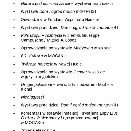
Natura pod ochroną sztuki
– wystawa prac dzieci
Wystawa
Dom i ogród moich marzeń
(2)
Odwiedziny w Fundacji Wspólnota Nadziei
Wystawa prac dzieci
Dom i ogród moich marzeń
(4)
Puls utopii – rozbłyski w ciemni.
Giuseppe
Campuzano / Miguel A. López
Oprowadzania po wystawie
Medycyna w sztuce
60+ Kultura
w MOCAK-u
Twórcza Kolekcja
w Nowej Hucie
Oprowadzanie po wystawie
Gender w sztuce
w języku angielskim
Drugie pokolenie
– warsztaty z udziałem Michela
Kichki
Nieciągłości
Wystawa prac dzieci
Dom i ogród moich marzeń
(4)
Komentarz w sprawie instalacji Krystiana Lupy
Live
Factory 2: Warhol by Lupa
prezentowanej
w MOCAK-u
Zmiana ekspozycji