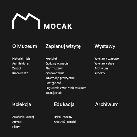
O Muzeum
Zaplanuj wizytę
Wystawy
Historia i misja
Kup bilet
Wystawy czasowe
Architektura
Godziny otwarcia
Wystawy stałe
Zespół
Plan muzeum
Archiwum
Praca i staże
Oprowadzenia
Projekty
Informacje praktyczne
Dostępność
Regulamin zwiedzania Muzeum
Jak dojechać
Kolekcja
Edukacja
Archiwum
Założenia kolekcji
Dzieci i rodziny
Artyści
Młodzież i dorośli
Filmy