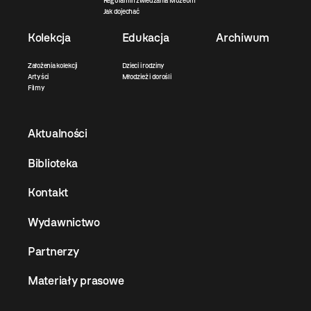
Regulamin zwiedzania Muzeum
Jak dojechać
Kolekcja
Edukacja
Archiwum
Założenia kolekcji
Dzieci i rodziny
Artyści
Młodzież i dorośli
Filmy
Aktualności
Biblioteka
Kontakt
Wydawnictwo
Partnerzy
Materiały prasowe