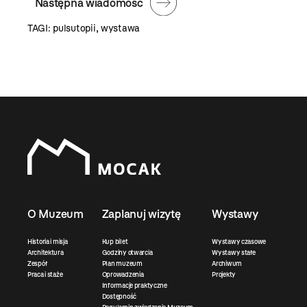
Następna wiadomość
TAGI:
pulsutopii
,
wystawa
O Muzeum
Zaplanuj wizytę
Wystawy
Historia i misja
Kup bilet
Wystawy czasowe
Architektura
Godziny otwarcia
Wystawy stałe
Zespół
Plan muzeum
Archiwum
Praca i staże
Oprowadzenia
Projekty
Informacje praktyczne
Dostępność