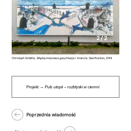
2 / 2
2014
Christoph Schäfer,
Międzymiastowa gezyfikacja | Intercity Gezification
, 2014
Projekt →
Puls utopii – rozbłyski w ciemni
Poprzednia wiadomość