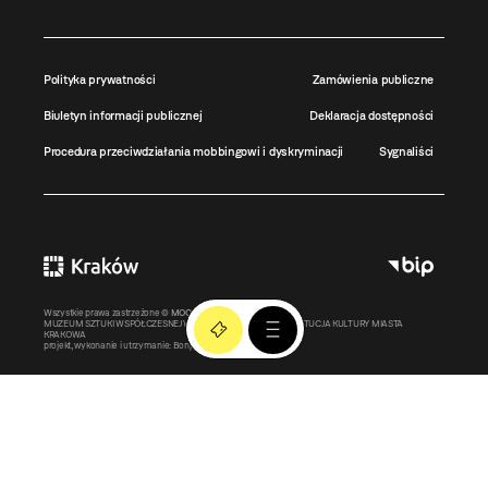
Polityka prywatności
Zamówienia publiczne
Biuletyn informacji publicznej
Deklaracja dostępności
Procedura przeciwdziałania mobbingowi i dyskryminacji
Sygnaliści
Wszystkie prawa zastrzeżone ©
MOCAK
2011-2026
MUZEUM SZTUKI WSPÓŁCZESNEJ W KRAKOWIE MOCAK – INSTYTUCJA KULTURY MIASTA
KRAKOWA
projekt, wykonanie i utrzymanie:
Bonjour.pl