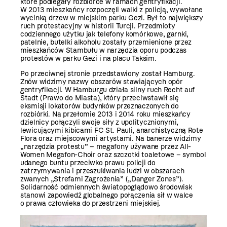
które podlegały rozbiórce w ramach gentryfikacji.
W 2013 mieszkańcy rozpoczęli walki z policją, wywołane
wycinką drzew w miejskim parku Gezi. Był to największy
ruch protestacyjny w historii Turcji. Przedmioty
codziennego użytku jak telefony komórkowe, garnki,
patelnie, butelki alkoholu zostały przemienione przez
mieszkańców Stambułu w narzędzia oporu podczas
protestów w parku Gezi i na placu Taksim.
Po przeciwnej stronie przedstawiony został Hamburg.
Znów widzimy nazwy obszarów stawiających opór
gentryfikacji. W Hamburgu działa silny ruch Recht auf
Stadt (Prawo do Miasta), który przeciwstawił się
eksmisji lokatorów budynków przeznaczonych do
rozbiórki. Na przełomie 2013 i 2014 roku mieszkańcy
dzielnicy połączyli swoje siły z upolitycznionymi,
lewicującymi kibicami FC St. Pauli, anarchistyczną Rote
Flora oraz miejscowymi artystami. Na banerze widzimy
„narzędzia protestu” – megafony używane przez All-
Women Megafon-Choir oraz szczotki toaletowe – symbol
udanego buntu przeciwko prawu policji do
zatrzymywania i przeszukiwania ludzi w obszarach
zwanych „Strefami Zagrożenia” („Danger Zones”).
Solidarność odmiennych światopoglądowo środowisk
stanowi zapowiedź globalnego połączenia sił w walce
o prawa człowieka do przestrzeni miejskiej.