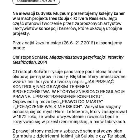
Opublikowano: 27.06.2016
Na elewacji budynku Muzeum prezentujemy kolejny baner
w ramach projektu Ines Doujak i Olivera Resslera
. Jego
część stanowi tworzenie przez zaproszonych artystów
i aktywistów koncepcji banerów, które ukazują utopijne
projekty.
Przez najbliższy miesiąc (26.6–21.7.2016) eksponujemy
pracę:
Christoph Schäfer,
Międzymiastowa gezyfikacja
|
Intercity
Gezification
, 2014
Christoph Schäfer rysuje panoramę podzieloną liniami
okopów, pełną słów i rzeczy. Błękitne litery umieszczone
wzdłuż linii horyzontu tworzą napis: „JAK PRZEJĄĆ
KONTROLĘ NAD GRZĄSKIM TERENEM
SPOŁECZEŃSTWA, W KTÓRYM ZNIESIONO REGULACJE
PRAWNE. UPRZESTRZENNIENIE KONFLIKTU”.
Odpowiedzią może być „PRAWO DO MIASTA”
i „POŁĄCZENIE WALK MIEJSKICH”. Wszystkie slogany
odnoszą się do myśli Henri Lefebvre’a, który zasugerował
w 1972 roku, że walka o wyzwolenie i równość będzie
rozgrywać się w przestrzeni miejskiej, a nie w fabrykach.
Z prawej strony możemy zobaczyć schematyczny plan
Stambułu z dzielnicami takimi jak Sulukule czy Tarlabasi,