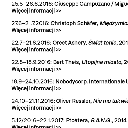
25.5–26.6.2016:
Giuseppe Campuzano / Migue
Więcej informacji >>
27.6–21.7.2016:
Christoph Schäfer,
Międzymiast
Więcej informacji >>
22.7–21.8.2016:
Oreet Ashery,
Świat tonie
, 20
Więcej informacji >>
22.8–18.9.2016:
Bert Theis,
Utopijne miasto
, 
Więcej informacji >>
18.9–24.10.2016:
Nobodycorp. Internationale 
Więcej informacji >>
24.10–21.11.2016:
Oliver Ressler,
Nie ma tak wiel
Więcej informacji >>
5.12/2016–22.1.2017:
Etcétera
,
B.A.N.G.
,
2014
Więcej informacji >>