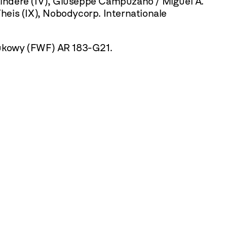
 Altindere (IV), Giuseppe Campuzano / Miguel A.
Theis (IX), Nobodycorp. Internationale
ukowy (FWF) AR 183-G21.