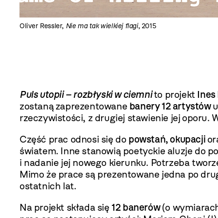
Oliver Ressler,
Nie ma tak wielkiej flagi
, 2015
Puls utopii – rozbłyski w ciemni
to projekt
Ines
zostaną
zaprezentowane
banery 12 artystów
u
rzeczywistości, z drugiej stawienie jej
oporu. 
Część prac odnosi się do
powstań, okupacji
or
światem. Inne stanowią poetyckie aluzje do po
i nadanie jej nowego kierunku. Potrzeba tworz
Mimo że prace są prezentowane jedna po drugi
ostatnich lat.
Na projekt składa się
12 banerów
(o wymiarach