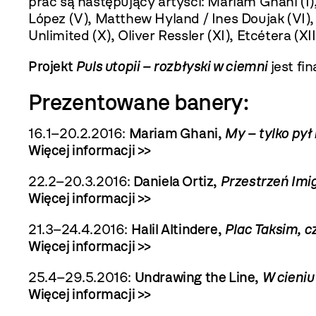
prac są następujący artyści: Mariam Ghani (I), 
López (V), Matthew Hyland / Ines Doujak (VI), 
Unlimited (X), Oliver Ressler (XI), Etcétera (XII
Projekt
Puls utopii – rozbłyski w ciemni
jest fi
Prezentowane banery:
16.1–20.2.2016
:
Mariam Ghani,
My – tylko pył i
Więcej informacji >>
22.2–20.3.2016:
Daniela Ortiz,
Przestrzeń Imi
Więcej informacji >>
21.3–24.4.2016:
Halil Altindere,
Plac Taksim, c
Więcej informacji >>
25.4–29.5.2016:
Undrawing the Line,
W cieni
Więcej informacji >>