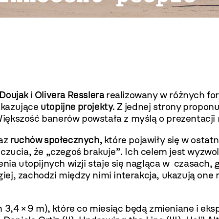
 Doujak
i
Olivera Resslera
realizowany w różnych fo
kazujące
utopijne projekty.
Z jednej strony
proponuj
Większość banerów powstała z myślą o prezentacji
az
ruchów społecznych,
które pojawiły się w ostat
czucia, że „czegoś brakuje”. Ich celem jest wyzwole
enia utopijnych wizji staje się nagląca w czasach,
ej, zachodzi między nimi interakcja, ukazują one 
 3,4 × 9 m), które co miesiąc będą zmieniane i e