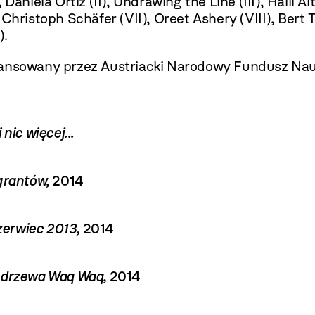
Daniela Ortiz (II), Undrawing the Line (III), Halil
Christoph Schäfer (VII), Oreet Ashery (VIII), Bert 
).
nansowany przez Austriacki Narodowy Fundusz Na
 nic więcej...
grantów,
2014
zerwiec 2013,
2014
u drzewa Waq Waq,
2014