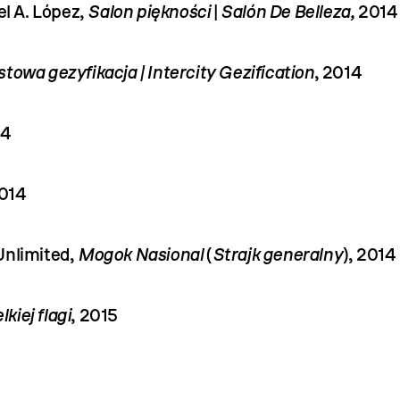
l A. López
,
Salon piękności
|
Salón De Belleza,
2014
owa gezyfikacja | Intercity Gezification
, 2014
14
2014
Unlimited,
Mogok Nasional
(
Strajk generalny
), 2014
kiej flagi
, 2015