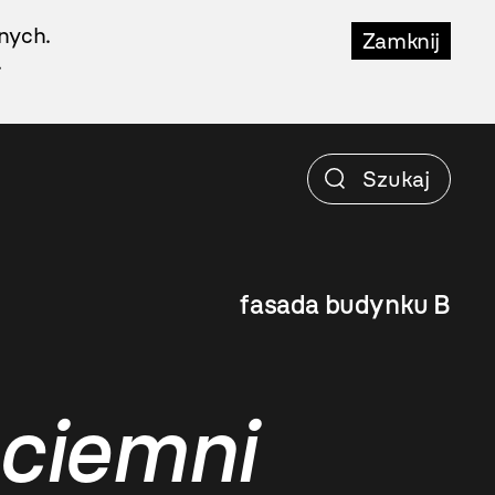
nych.
Zamknij
.
fasada budynku B
 ciemni