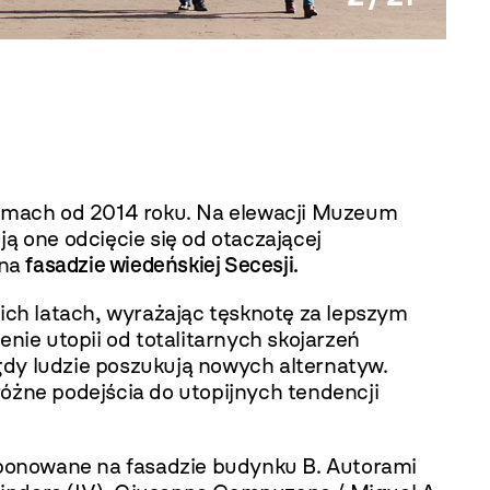
Nobody
rmach od 2014 roku. Na elewacji Muzeum
ą one odcięcie się od otaczającej
 na
fasadzie wiedeńskiej Secesji.
nich latach, wyrażając tęsknotę za lepszym
nie utopii od totalitarnych skojarzeń
 gdy ludzie poszukują nowych alternatyw.
różne podejścia do utopijnych tendencji
ksponowane na fasadzie budynku B. Autorami