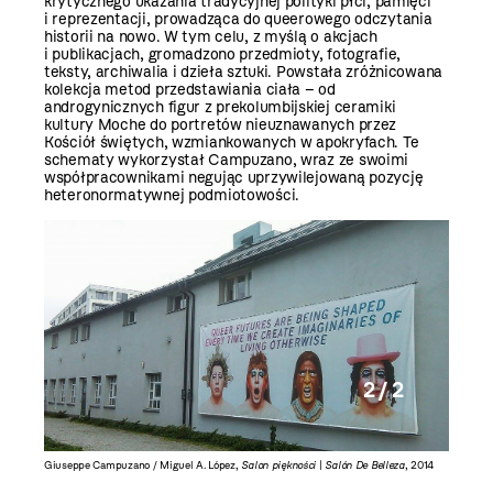
krytycznego ukazania tradycyjnej polityki płci, pamięci
i reprezentacji, prowadząca do queerowego odczytania
historii na nowo. W tym celu, z myślą o akcjach
i publikacjach, gromadzono przedmioty, fotografie,
teksty, archiwalia i dzieła sztuki. Powstała zróżnicowana
kolekcja metod przedstawiania ciała – od
androgynicznych figur z prekolumbijskiej ceramiki
kultury Moche do portretów nieuznawanych przez
Kościół świętych, wzmiankowanych w apokryfach. Te
schematy wykorzystał Campuzano, wraz ze swoimi
współpracownikami negując uprzywilejowaną pozycję
heteronormatywnej podmiotowości.
2 / 2
, 2014
Giuseppe Campuzano / Miguel A. López,
Salon piękności
|
Salón De Belleza
, 2014