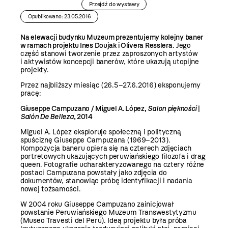
Przejdź do wystawy
Opublikowano: 23.05.2016
Na elewacji budynku Muzeum prezentujemy kolejny baner
w ramach projektu Ines Doujak i Olivera Resslera
. Jego
część stanowi tworzenie przez zaproszonych artystów
i aktywistów koncepcji banerów, które ukazują utopijne
projekty.
Przez najbliższy miesiąc (26.5–27.6.2016) eksponujemy
pracę:
Giuseppe Campuzano / Miguel A. López
,
Salon piękności
|
Salón De Belleza,
2014
Miguel A. López eksploruje społeczną i polityczną
spuściznę Giuseppe Campuzana (1969–2013).
Kompozycja baneru opiera się na czterech zdjęciach
portretowych ukazujących peruwiańskiego filozofa i drag
queen. Fotografie ucharakteryzowanego na cztery różne
postaci Campuzana powstały jako zdjęcia do
dokumentów, stanowiąc próbę identyfikacji i nadania
nowej tożsamości.
W 2004 roku Giuseppe Campuzano zainicjował
powstanie Peruwiańskiego Muzeum Transwestytyzmu
(Museo Travesti del Perú). Ideą projektu była próba