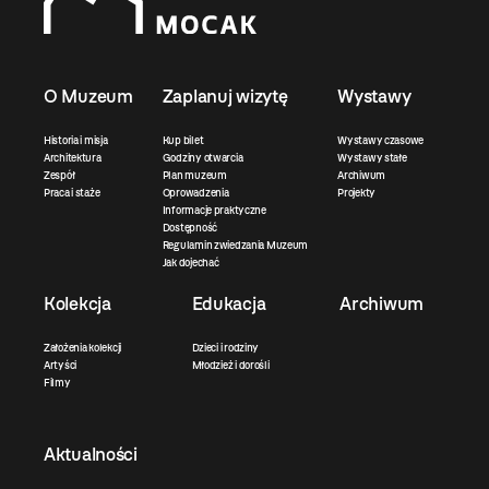
O Muzeum
Zaplanuj wizytę
Wystawy
Historia i misja
Kup bilet
Wystawy czasowe
Architektura
Godziny otwarcia
Wystawy stałe
Zespół
Plan muzeum
Archiwum
Praca i staże
Oprowadzenia
Projekty
Informacje praktyczne
Dostępność
Regulamin zwiedzania Muzeum
Jak dojechać
Kolekcja
Edukacja
Archiwum
Założenia kolekcji
Dzieci i rodziny
Artyści
Młodzież i dorośli
Filmy
Aktualności