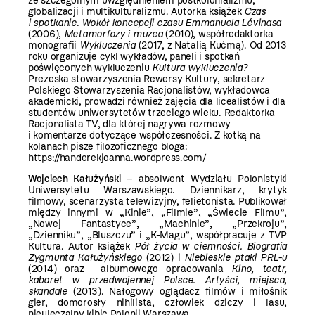
ze szczególnym uwzględnieniem postkolonializmu,
globalizacji i multikulturalizmu. Autorka książek
Czas
i spotkanie. Wokół koncepcji czasu Emmanuela Lévinasa
(2006),
Metamorfozy i muzea
(2010), współredaktorka
monografii
Wykluczenia
(2017, z Natalią Kućmą). Od 2013
roku organizuje cykl wykładów, paneli i spotkań
poświęconych wykluczeniu
Kultura wykluczenia?
Prezeska stowarzyszenia Rewersy Kultury, sekretarz
Polskiego Stowarzyszenia Racjonalistów, wykładowca
akademicki, prowadzi również zajęcia dla licealistów i dla
studentów uniwersytetów trzeciego wieku. Redaktorka
Racjonalista TV, dla której nagrywa rozmowy
i komentarze dotyczące współczesności. Z kotką na
kolanach pisze filozoficznego bloga:
https://handerekjoanna.wordpress.com/
Wojciech Kałużyński
– absolwent Wydziału Polonistyki
Uniwersytetu Warszawskiego. Dziennikarz, krytyk
filmowy, scenarzysta telewizyjny, felietonista. Publikował
między innymi w „Kinie”, „Filmie”, „Świecie Filmu”,
„Nowej Fantastyce”, „Machinie”, „Przekroju”,
„Dzienniku”, „Bluszczu” i „K-Magu”, współpracuje z TVP
Kultura. Autor książek
Pół życia w ciemności. Biografia
Zygmunta Kałużyńskiego
(2012) i
Niebieskie ptaki PRL-u
(2014) oraz albumowego opracowania
Kino, teatr,
kabaret w przedwojennej Polsce. Artyści, miejsca,
skandale
(2013). Nałogowy oglądacz filmów i miłośnik
gier, domorosły nihilista, człowiek dziczy i lasu,
nieuleczalny kibic Polonii Warszawa.