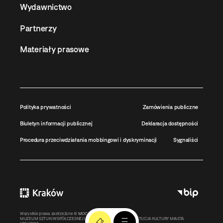
Wydawnictwo
Partnerzy
Materiały prasowe
Polityka prywatności
Zamówienia publiczne
Biuletyn informacji publicznej
Deklaracja dostępności
Procedura przeciwdziałania mobbingowi i dyskryminacji
Sygnaliści
Wszystkie prawa zastrzeżone ©
MOCAK
2011-2026
MUZEUM SZTUKI WSPÓŁCZESNEJ W KRAKOWIE MOCAK – INSTYTUCJA KULTURY MIASTA