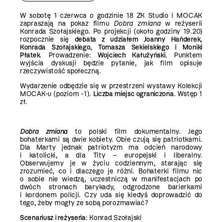
W sobotę 1 czerwca o godzinie 18 ZK Studio i MOCAK
zapraszają na pokaz filmu
Dobra zmiana
w reżyserii
Konrada Szołajskiego. Po projekcji (około godziny 19.20)
rozpocznie się
debata z udziałem Joanny Hańderek,
Konrada Szołajskiego, Tomasza Sekielskiego i Moniki
Płatek
. Prowadzenie:
Wojciech Kałużyński
. Punktem
wyjścia dyskusji będzie pytanie, jak film opisuje
rzeczywistość społeczną.
Wydarzenie odbędzie się w przestrzeni wystawy Kolekcji
MOCAK-u (poziom -1).
Liczba miejsc ograniczona
. Wstęp 1
zł.
Dobra zmiana
to polski film dokumentalny. Jego
bohaterkami są dwie kobiety. Obie czują się patriotkami.
Dla Marty jednak patriotyzm ma odcień narodowy
i katolicki, a dla Tity – europejski i liberalny.
Obserwujemy je w życiu codziennym, starając się
zrozumieć, co i dlaczego je różni. Bohaterki filmu nic
o sobie nie wiedzą, uczestniczą w manifestacjach po
dwóch stronach barykady, odgrodzone barierkami
i kordonem policji. Czy uda się kiedyś doprowadzić do
tego, żeby mogły ze sobą porozmawiać?
Scenariusz i reżyseria
: Konrad Szołajski