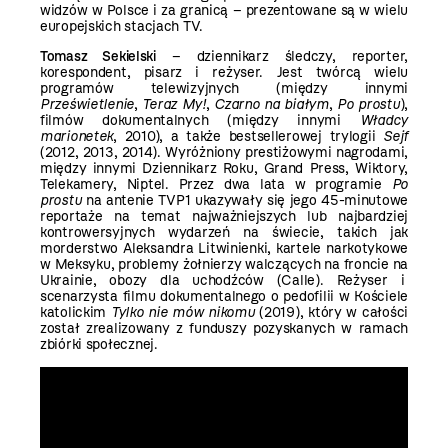
widzów w Polsce i za granicą – prezentowane są w wielu
europejskich stacjach TV.
Tomasz Sekielski
– dziennikarz śledczy, reporter,
korespondent, pisarz i reżyser. Jest twórcą wielu
programów telewizyjnych (między innymi
Prześwietlenie
,
Teraz My!
,
Czarno na białym
,
Po prostu
),
filmów dokumentalnych (między innymi
Władcy
marionetek
, 2010), a także bestsellerowej trylogii
Sejf
(2012, 2013, 2014). Wyróżniony prestiżowymi nagrodami,
między innymi Dziennikarz Roku, Grand Press, Wiktory,
Telekamery, Niptel. Przez dwa lata w programie
Po
prostu
na antenie TVP1 ukazywały się jego 45-minutowe
reportaże na temat najważniejszych lub najbardziej
kontrowersyjnych wydarzeń na świecie, takich jak
morderstwo Aleksandra Litwinienki, kartele narkotykowe
w Meksyku, problemy żołnierzy walczących na froncie na
Ukrainie, obozy dla uchodźców (Calle). Reżyser i
scenarzysta filmu dokumentalnego o pedofilii w Kościele
katolickim
Tylko nie mów nikomu
(2019), który w całości
został zrealizowany z funduszy pozyskanych w ramach
zbiórki społecznej.