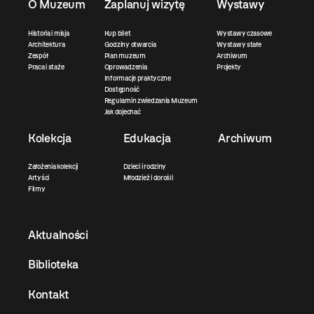
O Muzeum
Zaplanuj wizytę
Wystawy
Historia i misja
Kup bilet
Wystawy czasowe
Architektura
Godziny otwarcia
Wystawy stałe
Zespół
Plan muzeum
Archiwum
Praca i staże
Oprowadzenia
Projekty
Informacje praktyczne
Dostępność
Regulamin zwiedzania Muzeum
Jak dojechać
Kolekcja
Edukacja
Archiwum
Założenia kolekcji
Dzieci i rodziny
Artyści
Młodzież i dorośli
Filmy
Aktualności
Biblioteka
Kontakt