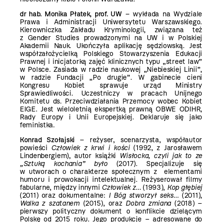
dr hab. Monika Płatek, prof. UW
– wykłada na Wydziale
Prawa i Administracji Uniwersytetu Warszawskiego.
Kierowniczka Zakładu Kryminologii, związana też
z Gender Studies prowadzonymi na UW i w Polskiej
Akademii Nauk. Ukończyła aplikację sędziowską. Jest
współzałożycielką Polskiego Stowarzyszenia Edukacji
Prawnej i inicjatorką zajęć klinicznych typu „street law”
w Polsce. Zasiada w radzie naukowej „Niebieskiej Linii”,
w radzie Fundacji „Po drugie”. W gabinecie cieni
Kongresu Kobiet sprawuje urząd Ministry
Sprawiedliwości. Uczestniczy w pracach Unijnego
Komitetu ds. Przeciwdziałania Przemocy wobec Kobiet
EIGE. Jest wieloletnią ekspertką prawną OBWE ODIHR,
Rady Europy i Unii Europejskiej. Deklaruje się jako
feministka.
Konrad Szołajski
– reżyser, scenarzysta, współautor
powieści
Człowiek z krwi i kości
(1992, z Jarosławem
Lindenbergiem), autor książki
Wisłocka, czyli jak to ze
„Sztuką kochania” było
(2017). Specjalizuje się
w utworach o charakterze społecznym z elementami
humoru i prowokacji intelektualnej. Reżyserował filmy
fabularne, między innymi
Człowiek z…
(1993),
Kop głębiej
(2011) oraz dokumentalne:
I Bóg stworzył seks…
(2011),
Walka z szatanem
(2015), oraz
Dobra zmiana
(2018) –
pierwszy polityczny dokument o konflikcie dzielącym
Polskę od 2015 roku. Jego produkcje – adresowane do