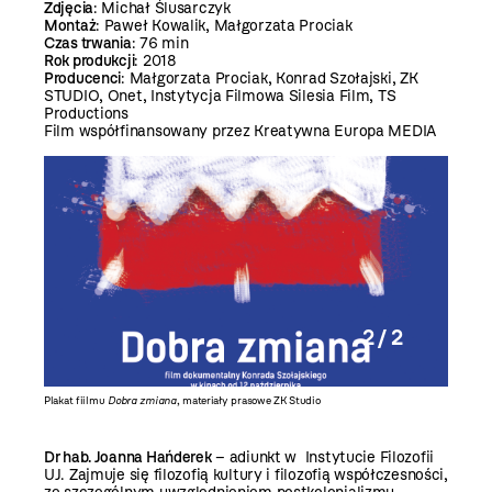
Zdjęcia
: Michał Ślusarczyk
Montaż
: Paweł Kowalik, Małgorzata Prociak
Czas trwania
: 76 min
Rok produkcji
: 2018
Producenci
: Małgorzata Prociak, Konrad Szołajski, ZK
STUDIO, Onet, Instytycja Filmowa Silesia Film, TS
Productions
Film współfinansowany przez Kreatywna Europa MEDIA
2 / 2
ch
Plakat fiilmu
Dobra zmiana
, materiały prasowe ZK Studio
Dr hab. Joanna Hańderek
– adiunkt w Instytucie Filozofii
UJ. Zajmuje się filozofią kultury i filozofią współczesności,