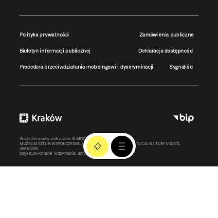
Polityka prywatności
Zamówienia publiczne
Biuletyn informacji publicznej
Deklaracja dostępności
Procedura przeciwdziałania mobbingowi i dyskryminacji
Sygnaliści
Wszystkie prawa zastrzeżone ©
MOCAK
2011-2026
MUZEUM SZTUKI WSPÓŁCZESNEJ W KRAKOWIE MOCAK – INSTYTUCJA KULTURY MIASTA
KRAKOWA
projekt, wykonanie i utrzymanie:
Bonjour.pl