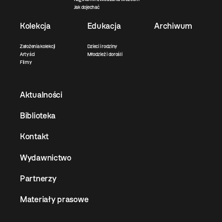
Jak dojechać
Kolekcja
Edukacja
Archiwum
Założenia kolekcji
Dzieci i rodziny
Artyści
Młodzież i dorośli
Filmy
Aktualności
Biblioteka
Kontakt
Wydawnictwo
Partnerzy
Materiały prasowe