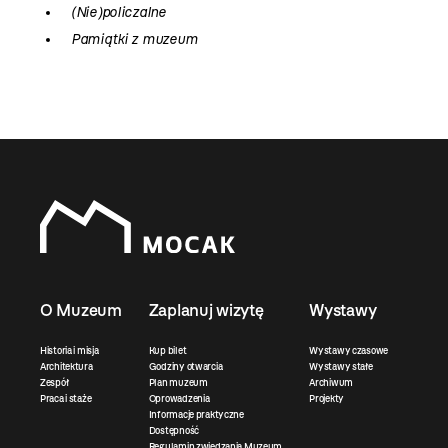
(Nie)policzalne
Pamiątki z muzeum
O Muzeum
Zaplanuj wizytę
Wystawy
Historia i misja
Kup bilet
Wystawy czasowe
Architektura
Godziny otwarcia
Wystawy stałe
Zespół
Plan muzeum
Archiwum
Praca i staże
Oprowadzenia
Projekty
Informacje praktyczne
Dostępność
Regulamin zwiedzania Muzeum