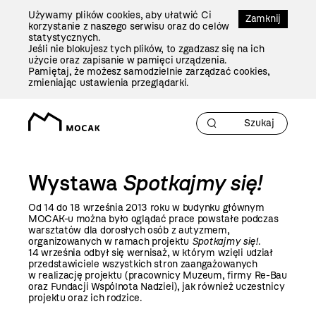
Przejdź
Używamy plików cookies, aby ułatwić Ci
Do
Zamknij
korzystanie z naszego serwisu oraz do celów
Treści
statystycznych.
Jeśli nie blokujesz tych plików, to zgadzasz się na ich
użycie oraz zapisanie w pamięci urządzenia.
Pamiętaj, że możesz samodzielnie zarządzać cookies,
zmieniając ustawienia przeglądarki.
Wystawa
Spotkajmy się!
Od 14 do 18 września 2013 roku w budynku głównym
MOCAK-u można było oglądać prace powstałe podczas
warsztatów dla dorosłych osób z autyzmem,
organizowanych w ramach projektu
Spotkajmy się!
.
14 września odbył się wernisaż, w którym wzięli udział
przedstawiciele wszystkich stron zaangażowanych
w realizację projektu (pracownicy Muzeum, firmy Re-Bau
oraz Fundacji Wspólnota Nadziei), jak również uczestnicy
projektu oraz ich rodzice.