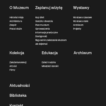
O Muzeum
Zaplanuj wizytę
Wystawy
Historia i misja
Kup bilet
Wystawy czasowe
Architektura
Godziny otwarcia
Wystawy stałe
Zespół
Plan muzeum
Archiwum
Praca i staże
Oprowadzenia
Projekty
Informacje praktyczne
Dostępność
Regulamin zwiedzania Muzeum
Jak dojechać
Kolekcja
Edukacja
Archiwum
Założenia kolekcji
Dzieci i rodziny
Artyści
Młodzież i dorośli
Filmy
Aktualności
Biblioteka
Kontakt