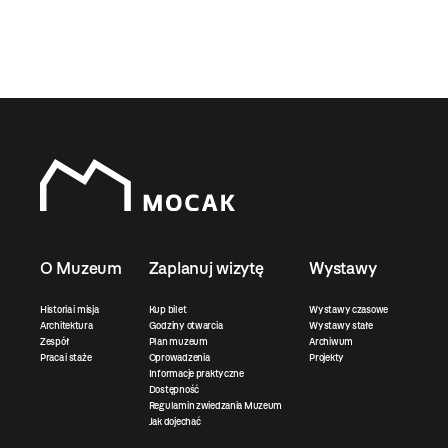
O Muzeum
Zaplanuj wizytę
Wystawy
Historia i misja
Kup bilet
Wystawy czasowe
Architektura
Godziny otwarcia
Wystawy stałe
Zespół
Plan muzeum
Archiwum
Praca i staże
Oprowadzenia
Projekty
Informacje praktyczne
Dostępność
Regulamin zwiedzania Muzeum
Jak dojechać