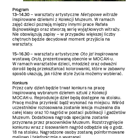
Program
13–14.30
– warsztaty artystyczne
Nietypowe witraże
inspirowane dziełami z Kolekcji Muzeum. W ramach
zajęć dzieci poznają między innymi prace Rafała
Bujnowskiego oraz stworzą serię wyjątkowych witraży.
Nie obowiązują zapisy – w przypadku większej liczby
chętnych będzie decydował moment przyjścia na
warsztaty.
15–16.30
– warsztaty artystyczne
Oto ja!
inspirowane
wystawą
On/a
, prezentowaną obecnie w MOCAK-u.
W ramach warsztatów dzieci, młodzież oraz odważni
dorośli będą przekształcać kolorowanki, które w zabawny
sposób ukazują, jak różne style życia możemy wybierać
.
Konkurs
Przez cały dzień będzie trwał konkurs na pracę
inspirowaną wybranym dziełem sztuki z Kolekcji
MOCAK-u. Reprodukcje dzieł będą dostępne na stoisku.
Pracę można przynieść bądź wykonać na miejscu. Wśród
uczestników rozlosowana zostanie lekcja muzealna dla
całej klasy oraz 10 nagród w postaci publikacji i gadżetów
Muzeum. Dodatkowa nagroda specjalna zostanie
przyznana przez pracowników Muzeum. Rozstrzygnięcie
konkursu wraz z losowaniem nagród odbędzie się o godz.
18 na stoisku. Nagrodzone osoby zostaną poinformowane
mejlowo i telefonicznie o wygranej.