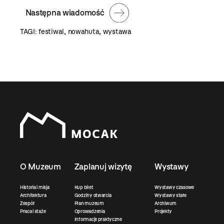
Następna wiadomość
TAGI:
festiwal
,
nowahuta
,
wystawa
O Muzeum
Zaplanuj wizytę
Wystawy
Historia i misja
Kup bilet
Wystawy czasowe
Architektura
Godziny otwarcia
Wystawy stałe
Zespół
Plan muzeum
Archiwum
Praca i staże
Oprowadzenia
Projekty
Informacje praktyczne