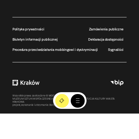
Polityka prywatności
Zamówienia publiczne
Biuletyn informacji publicznej
Deklaracja dostępności
Procedura przeciwdziałania mobbingowi i dyskryminacji
Sygnaliści
Wszystkie prawa zastrzeżone ©
MOCAK
2011-2026
MUZEUM SZTUKI WSPÓŁCZESNEJ W KRAKOWIE MOCAK – INSTYTUCJA KULTURY MIASTA
KRAKOWA
projekt, wykonanie i utrzymanie:
Bonjour.pl