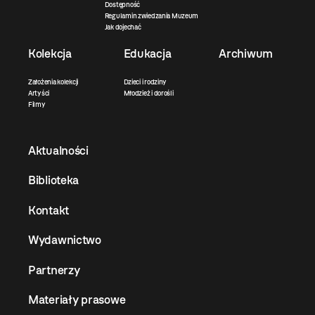
Dostępność
Regulamin zwiedzania Muzeum
Jak dojechać
Kolekcja
Edukacja
Archiwum
Założenia kolekcji
Dzieci i rodziny
Artyści
Młodzież i dorośli
Filmy
Aktualności
Biblioteka
Kontakt
Wydawnictwo
Partnerzy
Materiały prasowe