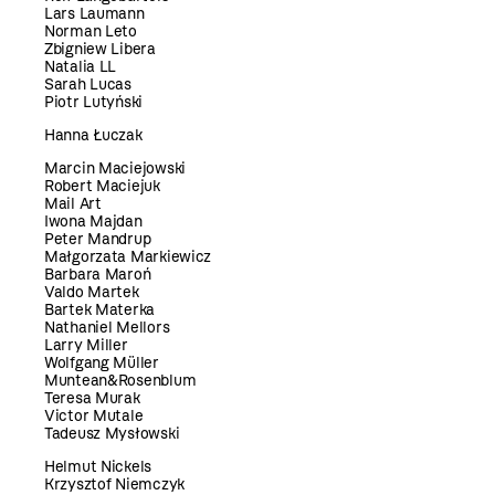
Lars Laumann
Norman Leto
Zbigniew Libera
Natalia LL
Sarah Lucas
Piotr Lutyński
Hanna Łuczak
Marcin Maciejowski
Robert Maciejuk
Mail Art
Iwona Majdan
Peter Mandrup
Małgorzata Markiewicz
Barbara Maroń
Valdo Martek
Bartek Materka
Nathaniel Mellors
Larry Miller
Wolfgang Müller
Muntean&Rosenblum
Teresa Murak
Victor Mutale
Tadeusz Mysłowski
Helmut Nickels
Krzysztof Niemczyk