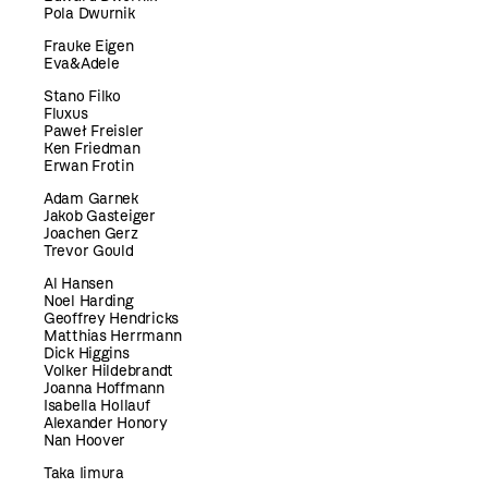
Pola Dwurnik
Frauke Eigen
Eva&Adele
Stano Filko
Fluxus
Paweł Freisler
Ken Friedman
Erwan Frotin
Adam Garnek
Jakob Gasteiger
Joachen Gerz
Trevor Gould
Al Hansen
Noel Harding
Geoffrey Hendricks
Matthias Herrmann
Dick Higgins
Volker Hildebrandt
Joanna Hoffmann
Isabella Hollauf
Alexander Honory
Nan Hoover
Taka Iimura