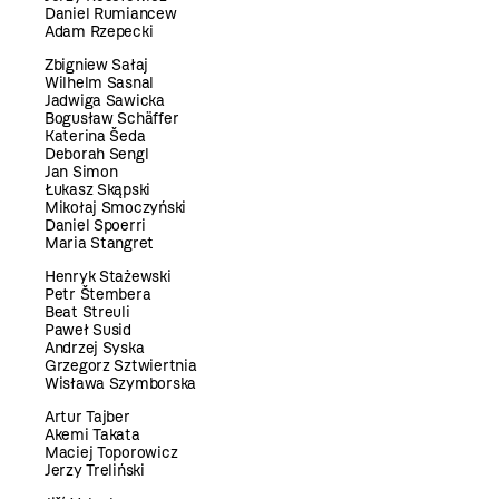
Daniel Rumiancew
Adam Rzepecki
Zbigniew Sałaj
Wilhelm Sasnal
Jadwiga Sawicka
Bogusław Schäffer
Katerina Šeda
Deborah Sengl
Jan Simon
Łukasz Skąpski
Mikołaj Smoczyński
Daniel Spoerri
Maria Stangret
Henryk Stażewski
Petr Štembera
Beat Streuli
Paweł Susid
Andrzej Syska
Grzegorz Sztwiertnia
Wisława Szymborska
Artur Tajber
Akemi Takata
Maciej Toporowicz
Jerzy Treliński