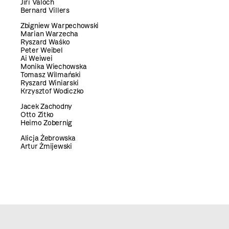
Jiří Valoch
Bernard Villers
Zbigniew Warpechowski
Marian Warzecha
Ryszard Waśko
Peter Weibel
Ai Weiwei
Monika Wiechowska
Tomasz Wilmański
Ryszard Winiarski
Krzysztof Wodiczko
Jacek Zachodny
Otto Zitko
Heimo Zobernig
Alicja Żebrowska
Artur Żmijewski