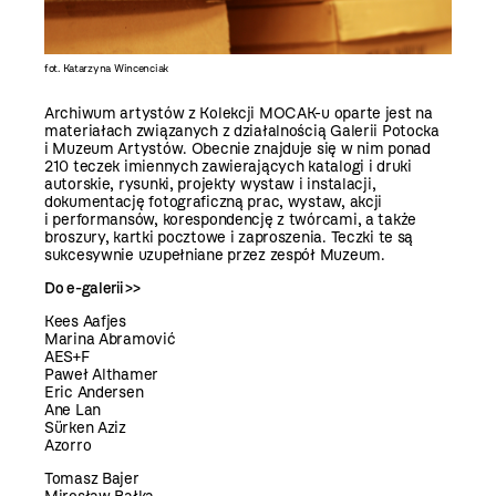
fot. Katarzyna Wincenciak
Archiwum artystów z Kolekcji MOCAK-u oparte jest na
materiałach związanych z działalnością Galerii Potocka
i Muzeum Artystów. Obecnie znajduje się w nim ponad
210 teczek imiennych zawierających katalogi i druki
autorskie, rysunki, projekty wystaw i instalacji,
dokumentację fotograficzną prac, wystaw, akcji
i performansów, korespondencję z twórcami, a także
broszury, kartki pocztowe i zaproszenia. Teczki te są
sukcesywnie uzupełniane przez zespół Muzeum.
Do e-galerii >>
Kees Aafjes
Marina Abramović
AES+F
Paweł Althamer
Eric Andersen
Ane Lan
Sürken Aziz
Azorro
Tomasz Bajer