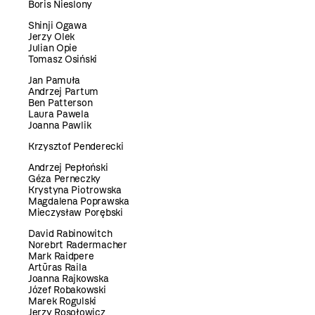
Boris Nieslony
Shinji Ogawa
Jerzy Olek
Julian Opie
Tomasz Osiński
Jan Pamuła
Andrzej Partum
Ben Patterson
Laura Pawela
Joanna Pawlik
Krzysztof Penderecki
Andrzej Pepłoński
Géza Perneczky
Krystyna Piotrowska
Magdalena Poprawska
Mieczysław Porębski
David Rabinowitch
Norebrt Radermacher
Mark Raidpere
Artūras Raila
Joanna Rajkowska
Józef Robakowski
Marek Rogulski
Jerzy Rosołowicz