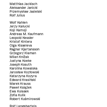
Matthias Jackisch
Aleksander Janicki
Przemysław Jasielski
Rolf Julius
Wolf Kahlen
Jerzy Kałucki
Koji Kamoji
Andreas M. Kaufmann
Leopold Kessler
Kristof Kintera
Olga Kisseleva
Ragnar Kjartansson
Grzegorz Klaman
Milan Knižak
Justyna Koeke
Joseph Kosuth
Karolina Kowalska
Jarosław Kozłowski
Katarzyna Kozyra
Edward Krasiński
Marek Krauss
Paweł Książek
Ewa Kulasek
Zofia Kulik
Robert Kuśmirowski
Rolf Langebartels