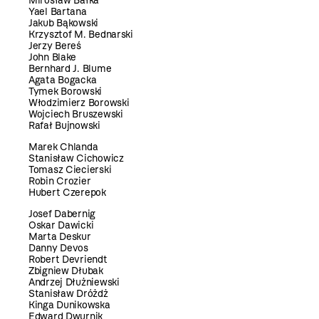
Mirosław Bałka
Yael Bartana
Jakub Bąkowski
Krzysztof M. Bednarski
Jerzy Bereś
John Blake
Bernhard J. Blume
Agata Bogacka
Tymek Borowski
Włodzimierz Borowski
Wojciech Bruszewski
Rafał Bujnowski
Marek Chlanda
Stanisław Cichowicz
Tomasz Ciecierski
Robin Crozier
Hubert Czerepok
Josef Dabernig
Oskar Dawicki
Marta Deskur
Danny Devos
Robert Devriendt
Zbigniew Dłubak
Andrzej Dłużniewski
Stanisław Dróżdż
Kinga Dunikowska
Edward Dwurnik