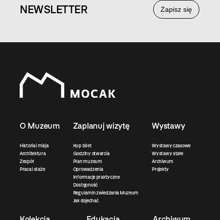
NEWS
LETTER
Zapisz się
O Muzeum
Zaplanuj wizytę
Wystawy
Historia i misja
Kup bilet
Wystawy czasowe
Architektura
Godziny otwarcia
Wystawy stałe
Zespół
Plan muzeum
Archiwum
Praca i staże
Oprowadzenia
Projekty
Informacje praktyczne
Dostępność
Regulamin zwiedzania Muzeum
Jak dojechać
Kolekcja
Edukacja
Archiwum