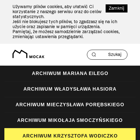
Przejdź
Używamy plików cookies, aby ułatwić Ci
Do
Zamknij
korzystanie z naszego serwisu oraz do celów
Treści
statystycznych.
Jeśli nie blokujesz tych plików, to zgadzasz się na ich
użycie oraz zapisanie w pamięci urządzenia.
Pamiętaj, że możesz samodzielnie zarządzać cookies,
zmieniając ustawienia przeglądarki.
ARCHIWUM MARIANA EILEGO
ARCHIWUM WŁADYSŁAWA HASIORA
ARCHIWUM MIECZYSŁAWA PORĘBSKIEGO
ARCHIWUM MIKOŁAJA SMOCZYŃSKIEGO
ARCHIWUM KRZYSZTOFA WODICZKO