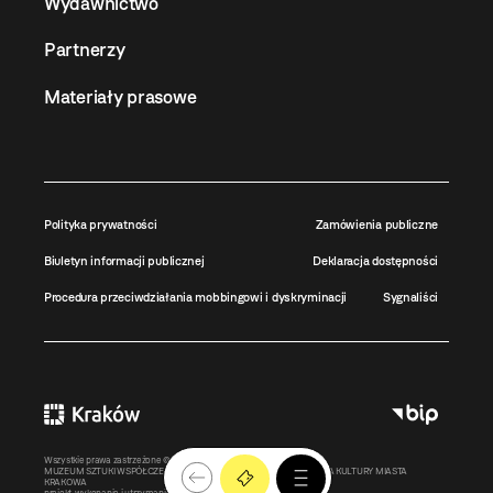
Wydawnictwo
Partnerzy
Materiały prasowe
Polityka prywatności
Zamówienia publiczne
Biuletyn informacji publicznej
Deklaracja dostępności
Procedura przeciwdziałania mobbingowi i dyskryminacji
Sygnaliści
Wszystkie prawa zastrzeżone ©
MOCAK
2011-2026
MUZEUM SZTUKI WSPÓŁCZESNEJ W KRAKOWIE MOCAK – INSTYTUCJA KULTURY MIASTA
KRAKOWA