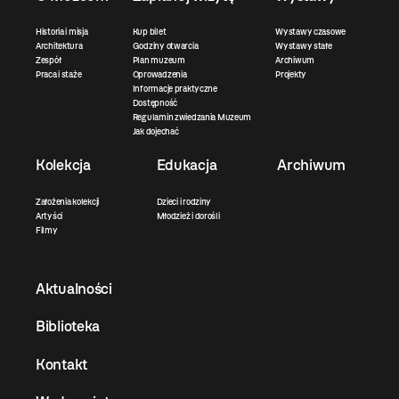
Historia i misja
Kup bilet
Wystawy czasowe
Architektura
Godziny otwarcia
Wystawy stałe
Zespół
Plan muzeum
Archiwum
Praca i staże
Oprowadzenia
Projekty
Informacje praktyczne
Dostępność
Regulamin zwiedzania Muzeum
Jak dojechać
Kolekcja
Edukacja
Archiwum
Założenia kolekcji
Dzieci i rodziny
Artyści
Młodzież i dorośli
Filmy
Aktualności
Biblioteka
Kontakt