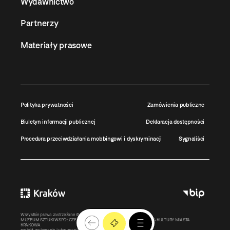
Wydawnictwo
Partnerzy
Materiały prasowe
Polityka prywatności
Zamówienia publiczne
Biuletyn informacji publicznej
Deklaracja dostępności
Procedura przeciwdziałania mobbingowi i dyskryminacji
Sygnaliści
Wszystkie prawa zastrzeżone ©
MOCAK
2011-2026
MUZEUM SZTUKI WSPÓŁCZESNEJ W KRAKOWIE MOCAK – INSTYTUCJA KULTURY MIASTA
KRAKOWA