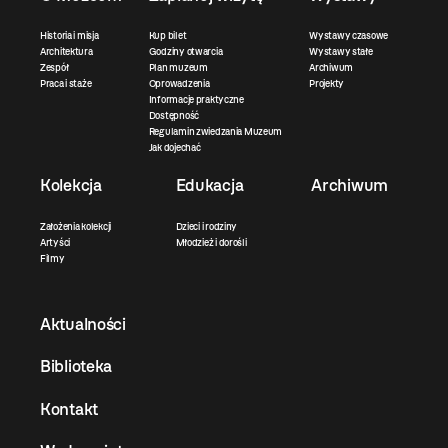
Historia i misja
Kup bilet
Wystawy czasowe
Architektura
Godziny otwarcia
Wystawy stałe
Zespół
Plan muzeum
Archiwum
Praca i staże
Oprowadzenia
Projekty
Informacje praktyczne
Dostępność
Regulamin zwiedzania Muzeum
Jak dojechać
Kolekcja
Edukacja
Archiwum
Założenia kolekcji
Dzieci i rodziny
Artyści
Młodzież i dorośli
Filmy
Aktualności
Biblioteka
Kontakt