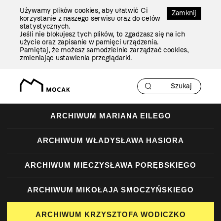
Przejdź
Używamy plików cookies, aby ułatwić Ci
Do
Zamknij
korzystanie z naszego serwisu oraz do celów
Treści
statystycznych.
Jeśli nie blokujesz tych plików, to zgadzasz się na ich
użycie oraz zapisanie w pamięci urządzenia.
Pamiętaj, że możesz samodzielnie zarządzać cookies,
zmieniając ustawienia przeglądarki.
ARCHIWUM MARIANA EILEGO
ARCHIWUM WŁADYSŁAWA HASIORA
ARCHIWUM MIECZYSŁAWA PORĘBSKIEGO
ARCHIWUM MIKOŁAJA SMOCZYŃSKIEGO
ARCHIWUM KRZYSZTOFA WODICZKO