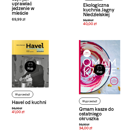
uprawiać
Ekologiczna
jedzenie w
kuchnia Jagny
mieście
Niedzielskiej
69,99 zł
59,99 zł
40,00 zł
Kup
Kup
Wyprzedaż!
Havel od kuchni
Wyprzedaż!
Qmam kasze do
59,00 zł
41,00 zł
ostatniego
okruszka
59,90 zł
34,00 zł