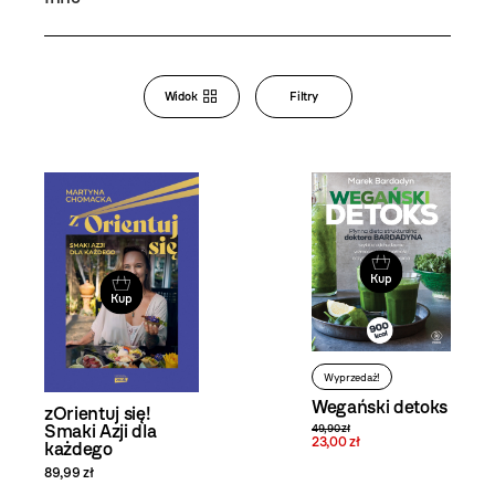
Bookstore
Widok
Filtry
Zmiana
widoku
i filtrowanie
produktów
Kup
Kup
Wyprzedaż!
Wegański detoks
zOrientuj się!
Smaki Azji dla
49,90 zł
23,00 zł
każdego
89,99 zł