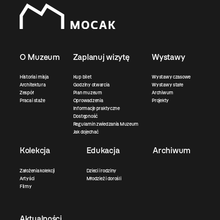
O Muzeum
Zaplanuj wizytę
Wystawy
Historia i misja
Kup bilet
Wystawy czasowe
Architektura
Godziny otwarcia
Wystawy stałe
Zespół
Plan muzeum
Archiwum
Praca i staże
Oprowadzenia
Projekty
Informacje praktyczne
Dostępność
Regulamin zwiedzania Muzeum
Jak dojechać
Kolekcja
Edukacja
Archiwum
Założenia kolekcji
Dzieci i rodziny
Artyści
Młodzież i dorośli
Filmy
Aktualności