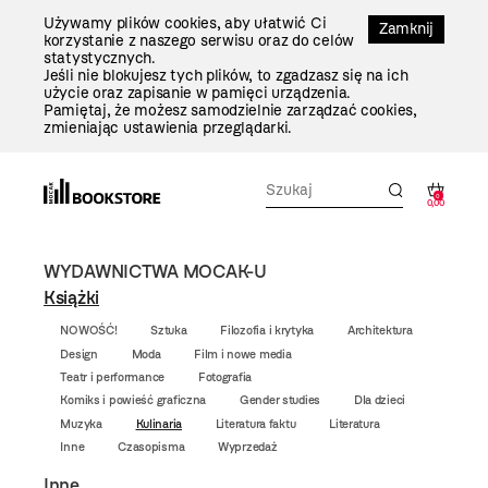
Przejdź
Używamy plików cookies, aby ułatwić Ci
Do
Zamknij
korzystanie z naszego serwisu oraz do celów
Treści
statystycznych.
Jeśli nie blokujesz tych plików, to zgadzasz się na ich
użycie oraz zapisanie w pamięci urządzenia.
Pamiętaj, że możesz samodzielnie zarządzać cookies,
zmieniając ustawienia przeglądarki.
0
0,00
WYDAWNICTWA MOCAK-U
Książki
NOWOŚĆ!
Sztuka
Filozofia i krytyka
Architektura
Design
Moda
Film i nowe media
Teatr i performance
Fotografia
Komiks i powieść graficzna
Gender studies
Dla dzieci
Muzyka
Kulinaria
Literatura faktu
Literatura
Inne
Czasopisma
Wyprzedaż
Inne