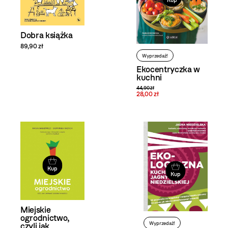
Kup
Dobra książka
89,90 zł
Wyprzedaż!
Ekocentryczka w
kuchni
44,90 zł
28,00 zł
Kup
Kup
Miejskie
ogrodnictwo,
Wyprzedaż!
czyli jak