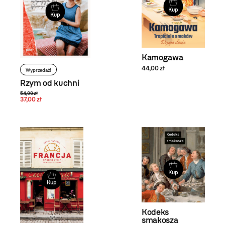
Kup
Kup
Kamogawa
44,00 zł
Wyprzedaż!
Rzym od kuchni
54,99 zł
37,00 zł
Kup
Kup
Kodeks
smakosza