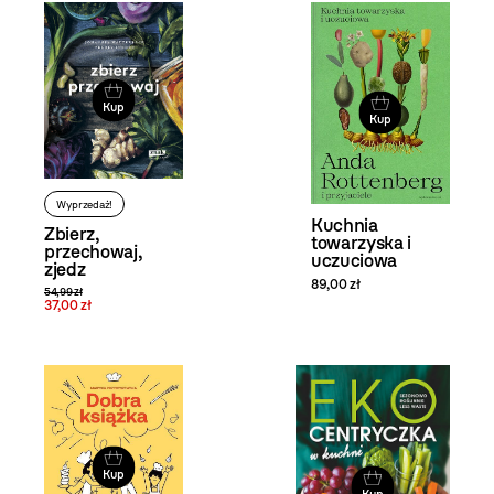
Kup
Kup
Wyprzedaż!
Kuchnia
Zbierz,
towarzyska i
przechowaj,
uczuciowa
zjedz
89,00 zł
54,99 zł
37,00 zł
Kup