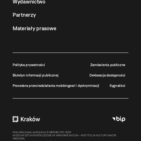
Wydawnictwo
Partnerzy
Materiały prasowe
Polityka prywatności
Zamówienia publiczne
Biuletyn informacji publicznej
Deklaracja dostępności
Procedura przeciwdziałania mobbingowi i dyskryminacji
Sygnaliści
Wszystkie prawa zastrzeżone ©
MOCAK
2011-2026
MUZEUM SZTUKI WSPÓŁCZESNEJ W KRAKOWIE MOCAK – INSTYTUCJA KULTURY MIASTA
KRAKOWA