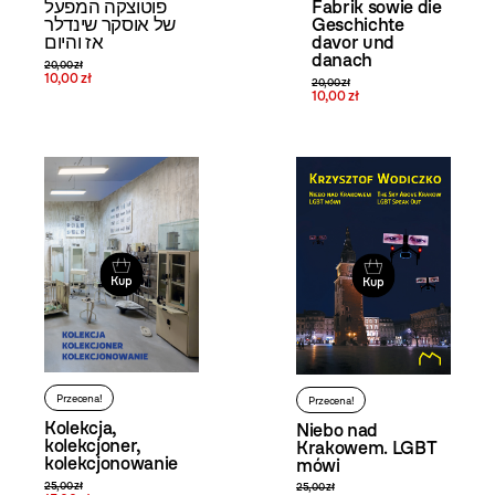
Fabrik sowie die
פוטוצקה המפעל
Geschichte
של אוסקר שינדלר
davor und
אז והיום
danach
20,00 zł
10,00 zł
20,00 zł
10,00 zł
Kup
Kup
Przecena!
Przecena!
Kolekcja,
Niebo nad
kolekcjoner,
Krakowem. LGBT
kolekcjonowanie
mówi
25,00 zł
25,00 zł