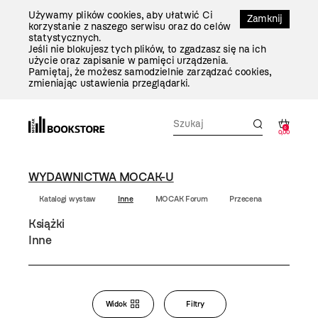
Przejdź
Używamy plików cookies, aby ułatwić Ci
Do
Zamknij
korzystanie z naszego serwisu oraz do celów
Treści
statystycznych.
Jeśli nie blokujesz tych plików, to zgadzasz się na ich
użycie oraz zapisanie w pamięci urządzenia.
Pamiętaj, że możesz samodzielnie zarządzać cookies,
zmieniając ustawienia przeglądarki.
0
0,00
WYDAWNICTWA MOCAK-U
Katalogi wystaw
Inne
MOCAK Forum
Przecena
Książki
Inne
Bookstore
Widok
Filtry
Zmiana