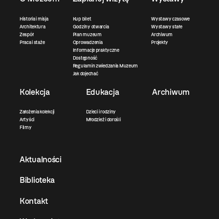
Historia i misja
Kup bilet
Wystawy czasowe
Architektura
Godziny otwarcia
Wystawy stałe
Zespół
Plan muzeum
Archiwum
Praca i staże
Oprowadzenia
Projekty
Informacje praktyczne
Dostępność
Regulamin zwiedzania Muzeum
Jak dojechać
Kolekcja
Edukacja
Archiwum
Założenia kolekcji
Dzieci i rodziny
Artyści
Młodzież i dorośli
Filmy
Aktualności
Biblioteka
Kontakt