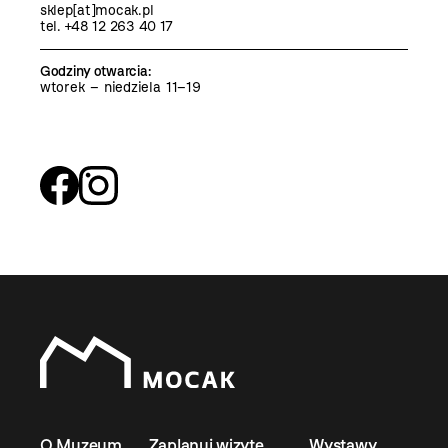
sklep[at]mocak.pl
tel. +48 12 263 40 17
Godziny otwarcia
:
wtorek – niedziela 11–19
O Muzeum
Zaplanuj wizytę
Wystawy