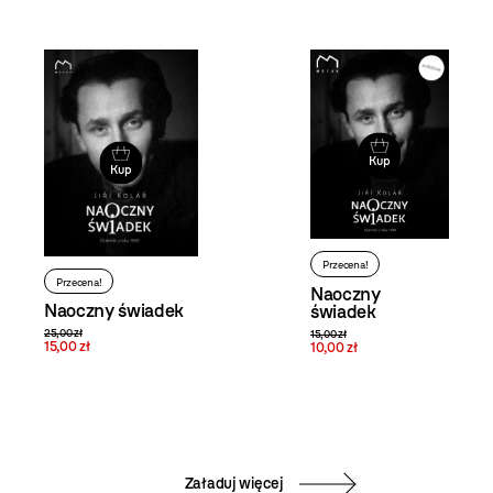
Kup
Kup
Przecena!
Przecena!
Naoczny
Naoczny świadek
świadek
25,00 zł
15,00 zł
15,00 zł
10,00 zł
Załaduj więcej