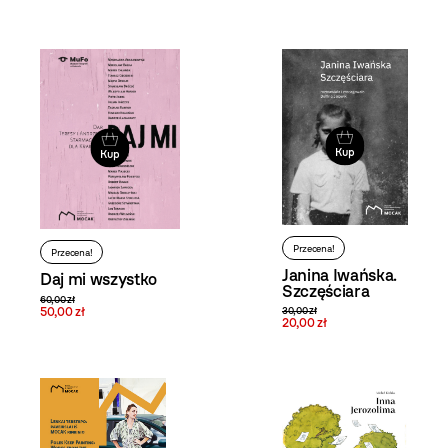
widoku
i filtrowanie
produktów
Kup
Kup
Przecena!
Przecena!
Janina Iwańska.
Daj mi wszystko
Szczęściara
60,00 zł
50,00 zł
30,00 zł
20,00 zł