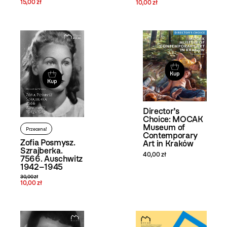
15,00 zł
10,00 zł
Kup
Kup
Director’s
Choice: MOCAK
Museum of
Przecena!
Contemporary
Zofia Posmysz.
Art in Kraków
Szrajberka.
40,00 zł
7566. Auschwitz
1942–1945
30,00 zł
10,00 zł