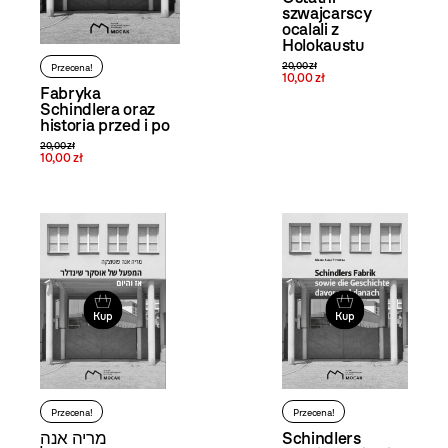
szwajcarscy
ocalali z
Holokaustu
20,00 zł
Przecena!
10,00 zł
Fabryka
Schindlera oraz
historia przed i po
20,00 zł
10,00 zł
Kup
Kup
Przecena!
Przecena!
Schindlers
מריה אנה