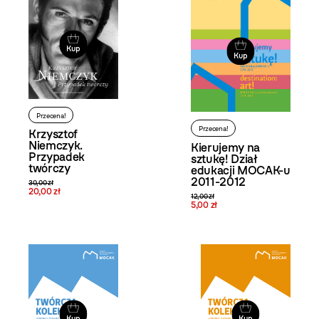
Kup
Kup
Przecena!
Przecena!
Krzysztof
Niemczyk.
Kierujemy na
Przypadek
sztukę! Dział
twórczy
edukacji MOCAK-u
2011-2012
30,00 zł
20,00 zł
12,00 zł
5,00 zł
Kup
Kup