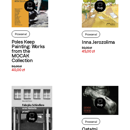
Kup
Kup
Przecena!
Przecena!
Poles Keep
Inna Jerozolima
Painting: Works
50,00 zł
from the
45,00 zł
MOCAK
Collection
50,00 zł
40,00 zł
Kup
Kup
Przecena!
Ostatni