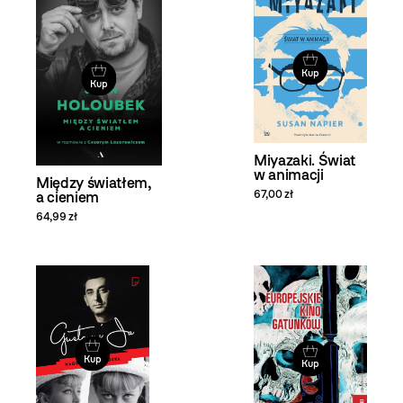
Kup
Kup
Miyazaki. Świat
w animacji
Między światłem,
67,00 zł
a cieniem
64,99 zł
Kup
Kup