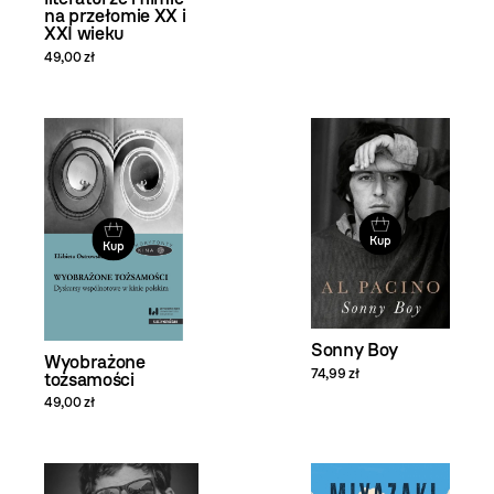
na przełomie XX i
XXI wieku
49,00 zł
Kup
Kup
Sonny Boy
Wyobrażone
74,99 zł
tożsamości
49,00 zł