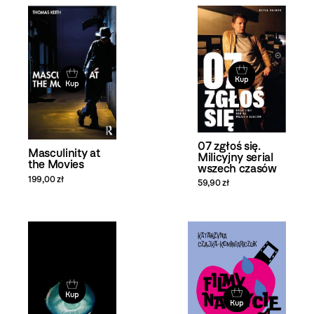
Kup
Kup
07 zgłoś się.
Masculinity at
Milicyjny serial
the Movies
wszech czasów
199,00 zł
59,90 zł
Kup
Kup