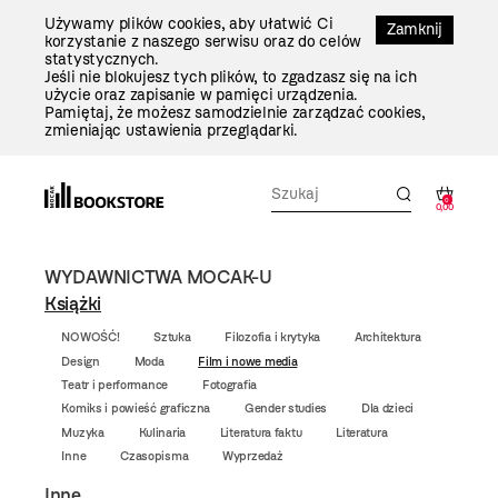
Przejdź
Używamy plików cookies, aby ułatwić Ci
Do
Zamknij
korzystanie z naszego serwisu oraz do celów
Treści
statystycznych.
Jeśli nie blokujesz tych plików, to zgadzasz się na ich
użycie oraz zapisanie w pamięci urządzenia.
Pamiętaj, że możesz samodzielnie zarządzać cookies,
zmieniając ustawienia przeglądarki.
0
0,00
WYDAWNICTWA MOCAK-U
Książki
NOWOŚĆ!
Sztuka
Filozofia i krytyka
Architektura
Design
Moda
Film i nowe media
Teatr i performance
Fotografia
Komiks i powieść graficzna
Gender studies
Dla dzieci
Muzyka
Kulinaria
Literatura faktu
Literatura
Inne
Czasopisma
Wyprzedaż
Inne