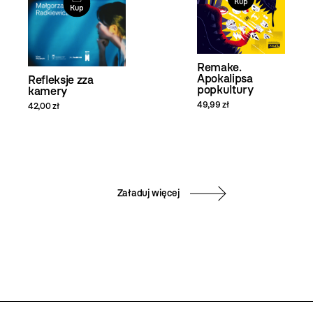
Kup
Kup
Remake.
Apokalipsa
Refleksje zza
popkultury
kamery
49,99 zł
42,00 zł
Załaduj więcej