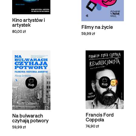
Kino artystów i
artystek
Filmy na życie
80,00 zł
59,99 zł
Kup
Kup
Francis Ford
Na bulwarach
Coppola
czyhają potwory
74,90 zł
59,99 zł