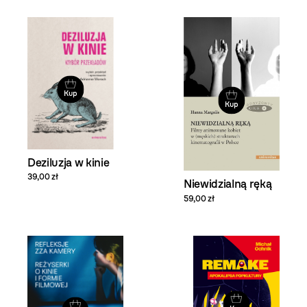
Kup
Kup
Deziluzja w kinie
39,00 zł
Niewidzialną ręką
59,00 zł