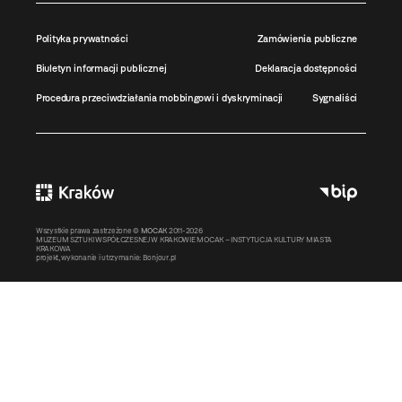
Polityka prywatności
Zamówienia publiczne
Biuletyn informacji publicznej
Deklaracja dostępności
Procedura przeciwdziałania mobbingowi i dyskryminacji
Sygnaliści
Wszystkie prawa zastrzeżone ©
MOCAK
2011-2026
MUZEUM SZTUKI WSPÓŁCZESNEJ W KRAKOWIE MOCAK – INSTYTUCJA KULTURY MIASTA
KRAKOWA
projekt, wykonanie i utrzymanie:
Bonjour.pl