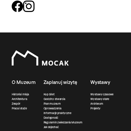
O Muzeum
Zaplanuj wizytę
Wystawy
Historia i misja
Kup bilet
Wystawy czasowe
Architektura
Godziny otwarcia
Wystawy stałe
Zespół
Plan muzeum
Archiwum
Praca i staże
Oprowadzenia
Projekty
Informacje praktyczne
Dostępność
Regulamin zwiedzania Muzeum
Jak dojechać