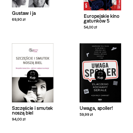
Gustaw i ja
Europejskie kino
69,90 zł
gatunków 5
54,00 zł
Kup
Kup
Szczęście i smutek
Uwaga, spoiler!
noszą biel
59,99 zł
94,00 zł