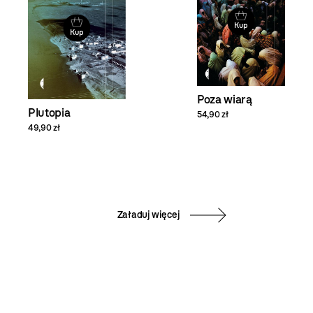
Kup
Kup
Poza wiarą
Plutopia
54,90 zł
49,90 zł
Załaduj więcej