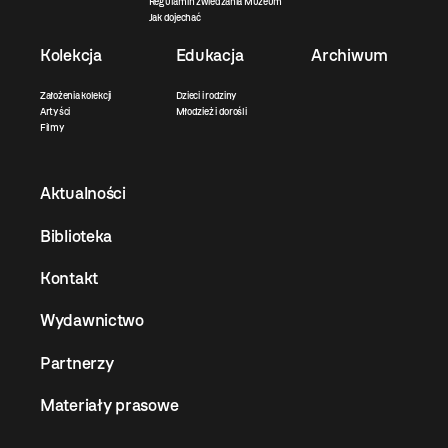
Regulamin zwiedzania Muzeum
Jak dojechać
Kolekcja
Edukacja
Archiwum
Założenia kolekcji
Dzieci i rodziny
Artyści
Młodzież i dorośli
Filmy
Aktualności
Biblioteka
Kontakt
Wydawnictwo
Partnerzy
Materiały prasowe