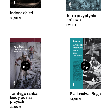
Indonezja itd.
Jutro przypłynie
39,90 zł
królowa
32,90 zł
Kup
Kup
Tamtego ranka,
Szaleństwa Boga
kiedy po nas
54,90 zł
przyszli
39,90 zł