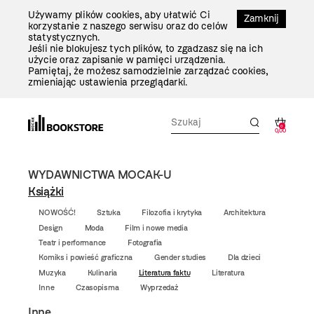
Przejdź
Używamy plików cookies, aby ułatwić Ci
Do
Zamknij
korzystanie z naszego serwisu oraz do celów
Treści
statystycznych.
Jeśli nie blokujesz tych plików, to zgadzasz się na ich
użycie oraz zapisanie w pamięci urządzenia.
Pamiętaj, że możesz samodzielnie zarządzać cookies,
zmieniając ustawienia przeglądarki.
0
0,00
WYDAWNICTWA MOCAK-U
Książki
NOWOŚĆ!
Sztuka
Filozofia i krytyka
Architektura
Design
Moda
Film i nowe media
Teatr i performance
Fotografia
Komiks i powieść graficzna
Gender studies
Dla dzieci
Muzyka
Kulinaria
Literatura faktu
Literatura
Inne
Czasopisma
Wyprzedaż
Inne