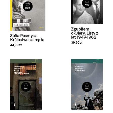
Kup
Kup
Zgubiłem
okulary. Listy z
Zofia Posmysz.
lat 1947-1962
Królestwo za mgłą
39,90 zł
44,99 zł
Kup
Kup