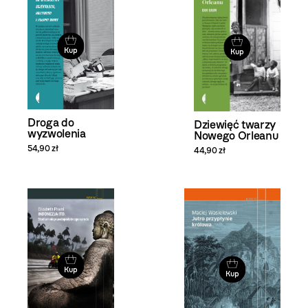
Kup
Kup
Droga do
Dziewięć twarzy
wyzwolenia
Nowego Orleanu
54,90 zł
44,90 zł
Kup
Kup