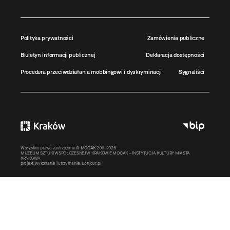
Polityka prywatności
Zamówienia publiczne
Biuletyn informacji publicznej
Deklaracja dostępności
Procedura przeciwdziałania mobbingowi i dyskryminacji
Sygnaliści
Wszystkie prawa zastrzeżone ©
MOCAK
2011-2026
MUZEUM SZTUKI WSPÓŁCZESNEJ W KRAKOWIE MOCAK – INSTYTUCJA KULTURY MIASTA
KRAKOWA
projekt, wykonanie i utrzymanie:
Bonjour.pl