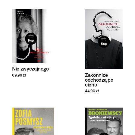
Kup
Kup
Nic zwyczajnego
Zakonnice
69,99 zł
odchodzą po
cichu
44,90 zł