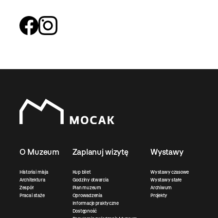
O Muzeum
Zaplanuj wizytę
Wystawy
Historia i misja
Kup bilet
Wystawy czasowe
Architektura
Godziny otwarcia
Wystawy stałe
Zespół
Plan muzeum
Archiwum
Praca i staże
Oprowadzenia
Projekty
Informacje praktyczne
Dostępność