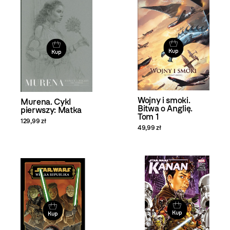
Kup
Kup
Wojny i smoki.
Murena. Cykl
Bitwa o Anglię.
pierwszy: Matka
Tom 1
129,99 zł
49,99 zł
Kup
Kup