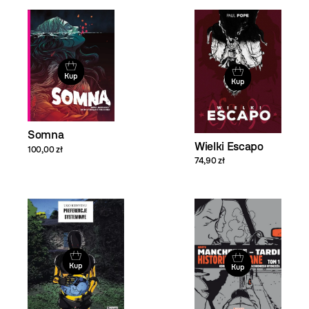
Kup
Kup
Somna
Wielki Escapo
100,00 zł
74,90 zł
Kup
Kup