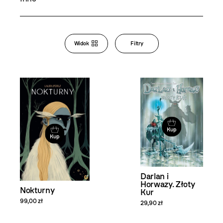
Bookstore
Widok
Filtry
Zmiana
widoku
i filtrowanie
produktów
Kup
Kup
Darlan i
Horwazy. Złoty
Nokturny
Kur
99,00 zł
29,90 zł