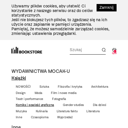
Przejdź
Używamy plików cookies, aby ułatwić Ci
Do
Zamknij
korzystanie z naszego serwisu oraz do celów
Treści
statystycznych.
Jeśli nie blokujesz tych plików, to zgadzasz się na ich
użycie oraz zapisanie w pamięci urządzenia.
Pamiętaj, że możesz samodzielnie zarządzać cookies,
zmieniając ustawienia przeglądarki.
0
0,00
WYDAWNICTWA MOCAK-U
Książki
NOWOŚĆ!
Sztuka
Filozofia i krytyka
Architektura
Design
Moda
Film i nowe media
Teatr i performance
Fotografia
Komiks i powieść graficzna
Gender studies
Dla dzieci
Muzyka
Kulinaria
Literatura faktu
Literatura
Inne
Czasopisma
Wyprzedaż
Inne