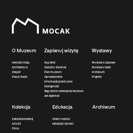
O Muzeum
Zaplanuj wizytę
Wystawy
Historia i misja
Kup bilet
Wystawy czasowe
Architektura
Godziny otwarcia
Wystawy stałe
Zespół
Plan muzeum
Archiwum
Praca i staże
Oprowadzenia
Projekty
Informacje praktyczne
Dostępność
Regulamin zwiedzania Muzeum
Jak dojechać
Kolekcja
Edukacja
Archiwum
Założenia kolekcji
Dzieci i rodziny
Artyści
Młodzież i dorośli
Filmy