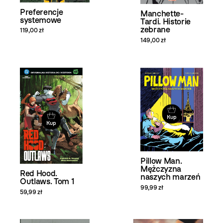
Preferencje
Manchette-
systemowe
Tardi. Historie
zebrane
119,00 zł
149,00 zł
Kup
Kup
Pillow Man.
Mężczyzna
Red Hood.
naszych marzeń
Outlaws. Tom 1
99,99 zł
59,99 zł