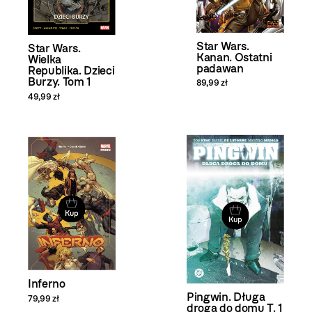
Star Wars.
Star Wars.
Kanan. Ostatni
Wielka
padawan
Republika. Dzieci
Burzy. Tom 1
89,99 zł
49,99 zł
Kup
Kup
Inferno
Pingwin. Długa
79,99 zł
droga do domu T. 1