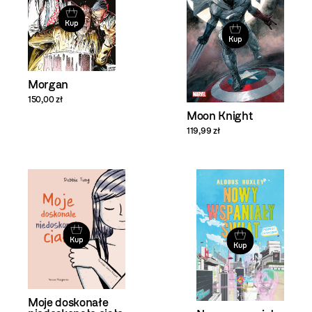
Kup
Kup
Morgan
150,00 zł
Moon Knight
119,99 zł
Kup
Kup
Moje doskonałe