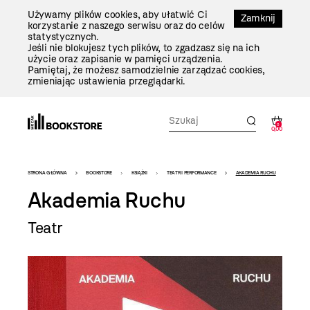
Przejdź
Używamy plików cookies, aby ułatwić Ci
Do
Zamknij
korzystanie z naszego serwisu oraz do celów
Treści
statystycznych.
Jeśli nie blokujesz tych plików, to zgadzasz się na ich
użycie oraz zapisanie w pamięci urządzenia.
Pamiętaj, że możesz samodzielnie zarządzać cookies,
zmieniając ustawienia przeglądarki.
0
0,00
Bookstore
STRONA GŁÓWNA
BOOKSTORE
KSIĄŻKI
TEATR I PERFORMANCE
AKADEMIA RUCHU
-
Akademia Ruchu
szablon
Teatr
szczegóły