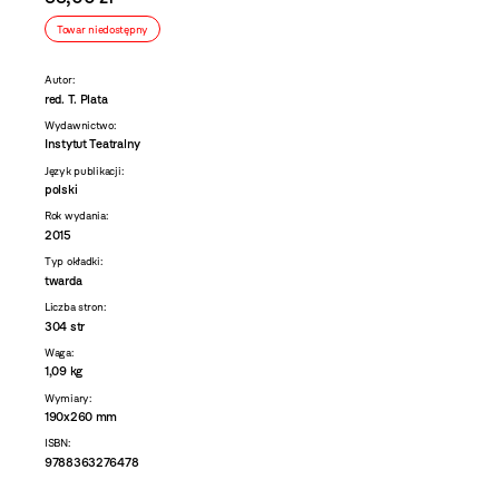
Towar niedostępny
Autor:
red. T. Plata
Wydawnictwo:
Instytut Teatralny
Język publikacji:
polski
Rok wydania:
2015
Typ okładki:
twarda
Liczba stron:
304 str
Waga:
1,09 kg
Wymiary:
190x260 mm
ISBN:
9788363276478