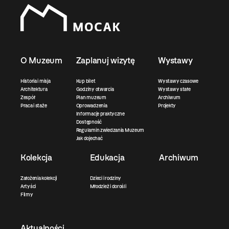
O Muzeum
Zaplanuj wizytę
Wystawy
Historia i misja
Kup bilet
Wystawy czasowe
Architektura
Godziny otwarcia
Wystawy stałe
Zespół
Plan muzeum
Archiwum
Praca i staże
Oprowadzenia
Projekty
Informacje praktyczne
Dostępność
Regulamin zwiedzania Muzeum
Jak dojechać
Kolekcja
Edukacja
Archiwum
Założenia kolekcji
Dzieci i rodziny
Artyści
Młodzież i dorośli
Filmy
Aktualności