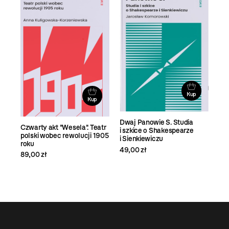
Kup
Kup
Dwaj Panowie S. Studia
Czwarty akt "Wesela". Teatr
i szkice o Shakespearze
polski wobec rewolucji 1905
i Sienkiewiczu
roku
49,00 zł
89,00 zł