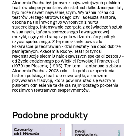
Akademia Ruchu był jednym z najważniejszych polskich
teatrów eksperymentalnych ostatnich kilkudziesięciu lat,
być może nawet najważniejszym. Wyraźnie różna od
teatrów Jerzego Grotowskiego czy Tadeusza Kantora,
osobna na tle innych grup wyrosłych z nurtu
studenckiego, intensywnie czerpała z doświadczeń sztuk
wizualnych, tańca współczesnego i awangardowej
muzyki, nigdy nie tracąc z pola widzenia sfery polityki
i życia społecznego. Z tej mieszkanki powstało
kilkanaście przedstawień - dziś niestety nie dość dobrze
pamiętanych. Akademia Ruchy. Teatr przynosi
rekonstrukcje siedmiu najciekawszych spektakli zespołu -
od Życia codziennego po Wielkiej Rewolucji Francuskiej
(1979) po Piosenkę (1995). Ten tom - kontynuacja zbioru
Akademia Ruchu z 2003 roku - to próba uzupełnienia
historii polskiego teatru o nowe wątki, a zarazem
przywołania tradycji, która powinna stać się ważnym
punktem odniesienia także dla najmłodszego pokolenia
rodzimych teatralnych eksperymentów.
Podobne produkty