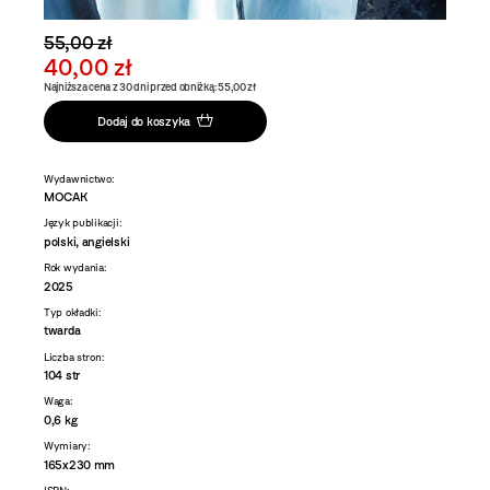
55,00 zł
40,00 zł
Najniższa cena z 30 dni przed obniżką: 55,00 zł
Dodaj do koszyka
Wydawnictwo:
MOCAK
Język publikacji:
polski, angielski
Rok wydania:
2025
Typ okładki:
twarda
Liczba stron:
104 str
Waga:
0,6 kg
Wymiary:
165x230 mm