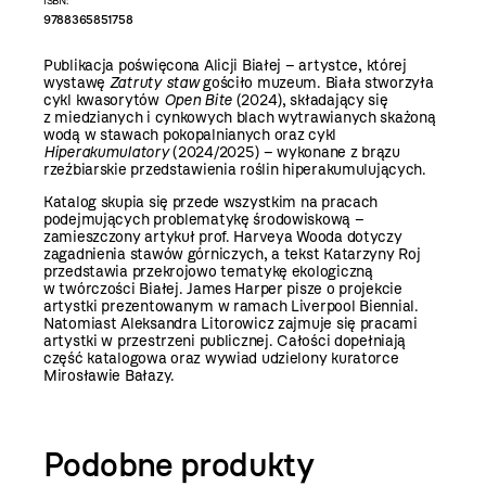
ISBN:
9788365851758
Publikacja poświęcona Alicji Białej – artystce, której
wystawę
Zatruty staw
gościło muzeum. Biała stworzyła
cykl kwasorytów
Open Bite
(2024), składający się
z miedzianych i cynkowych blach wytrawianych skażoną
wodą w stawach pokopalnianych oraz cykl
Hiperakumulatory
(2024/2025) – wykonane z brązu
rzeźbiarskie przedstawienia roślin hiperakumulujących.
Katalog skupia się przede wszystkim na pracach
podejmujących problematykę środowiskową –
zamieszczony artykuł prof. Harveya Wooda dotyczy
zagadnienia stawów górniczych, a tekst Katarzyny Roj
przedstawia przekrojowo tematykę ekologiczną
w twórczości Białej. James Harper pisze o projekcie
artystki prezentowanym w ramach Liverpool Biennial.
Natomiast Aleksandra Litorowicz zajmuje się pracami
artystki w przestrzeni publicznej. Całości dopełniają
część katalogowa oraz wywiad udzielony kuratorce
Mirosławie Bałazy.
Podobne produkty