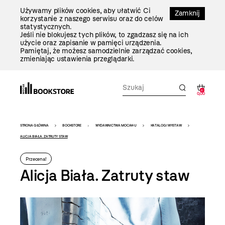
Przejdź
Używamy plików cookies, aby ułatwić Ci
Do
Zamknij
korzystanie z naszego serwisu oraz do celów
Treści
statystycznych.
Jeśli nie blokujesz tych plików, to zgadzasz się na ich
użycie oraz zapisanie w pamięci urządzenia.
Pamiętaj, że możesz samodzielnie zarządzać cookies,
zmieniając ustawienia przeglądarki.
0
0,00
Bookstore
STRONA GŁÓWNA
BOOKSTORE
WYDAWNICTWA MOCAK-U
KATALOGI WYSTAW
-
ALICJA BIAŁA. ZATRUTY STAW
szablon
Przecena!
szczegóły
Alicja Biała. Zatruty staw