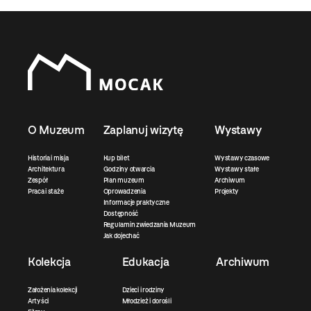
O Muzeum
Zaplanuj wizytę
Wystawy
Historia i misja
Kup bilet
Wystawy czasowe
Architektura
Godziny otwarcia
Wystawy stałe
Zespół
Plan muzeum
Archiwum
Praca i staże
Oprowadzenia
Projekty
Informacje praktyczne
Dostępność
Regulamin zwiedzania Muzeum
Jak dojechać
Kolekcja
Edukacja
Archiwum
Założenia kolekcji
Dzieci i rodziny
Artyści
Młodzież i dorośli