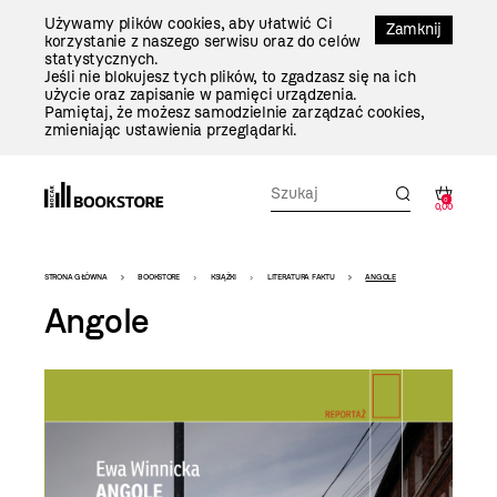
Przejdź
Używamy plików cookies, aby ułatwić Ci
Do
Zamknij
korzystanie z naszego serwisu oraz do celów
Treści
statystycznych.
Jeśli nie blokujesz tych plików, to zgadzasz się na ich
użycie oraz zapisanie w pamięci urządzenia.
Pamiętaj, że możesz samodzielnie zarządzać cookies,
zmieniając ustawienia przeglądarki.
0
0,00
Bookstore
STRONA GŁÓWNA
BOOKSTORE
KSIĄŻKI
LITERATURA FAKTU
ANGOLE
-
Angole
szablon
szczegóły