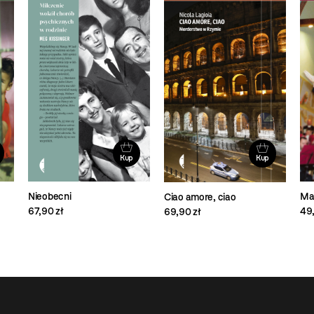
Kup
Kup
Nieobecni
Ma
Ciao amore, ciao
67,90 zł
49,
69,90 zł