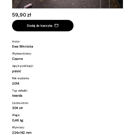
59,90 zł
Dodaj do koszyka
Autor:
Ewa Winnicka
Wydawnictwo:
Czarne
Język publikacji:
polski
Rok wydania:
2014
Typ okładki:
twarda
Liczba stron:
304 str
Waga:
0,46 kg
Wymiary:
224x142 mm