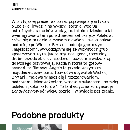
ISBN:
9788375368369
W brytyjskiej prasie raz po raz pojawiają się artykuły
o „polskiej inwazji” na Wyspy. Istotnie, według
ostrożnych szacunków w ciągu ostatnich dziesięciu lat
wyemigrowało tam ponad siedemset tysięcy Polaków.
Mówi się o milionie, a czasem o dwóch. Ewa Winnicka
podróżuje po Wielkiej Brytanii i oddaje głos owym
„najeźdźcom”, wywodzącym się ze wszystkich grup
społecznych. Pyta, jak polscy inteligenci, robotnicy,
drobni przedsiębiorcy, studenci i bezdomni widzą kraj,
do którego przybywają. Każda historia to gotowy
scenariusz filmowy.
Angole
to przede wszystkim
niejednoznaczny obraz tubylców: obywateli Wielkiej
Brytanii, malowany nadzieją i rozczarowaniem,
podziwem i lekceważeniem, wreszcie sukcesem i porażką
polskich „kolonizatorów”. To fantastyczna kontynuacja
Londyńczyków
pół wieku później i w świecie bez granic.
Podobne produkty