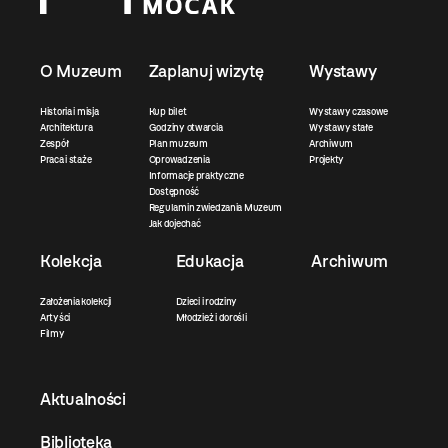
O Muzeum
Zaplanuj wizytę
Wystawy
Historia i misja
Kup bilet
Wystawy czasowe
Architektura
Godziny otwarcia
Wystawy stałe
Zespół
Plan muzeum
Archiwum
Praca i staże
Oprowadzenia
Projekty
Informacje praktyczne
Dostępność
Regulamin zwiedzania Muzeum
Jak dojechać
Kolekcja
Edukacja
Archiwum
Założenia kolekcji
Dzieci i rodziny
Artyści
Młodzież i dorośli
Filmy
Aktualności
Biblioteka