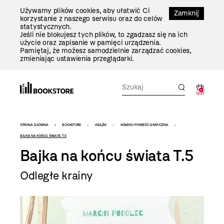
Przejdź
Używamy plików cookies, aby ułatwić Ci
Do
Zamknij
korzystanie z naszego serwisu oraz do celów
Treści
statystycznych.
Jeśli nie blokujesz tych plików, to zgadzasz się na ich
użycie oraz zapisanie w pamięci urządzenia.
Pamiętaj, że możesz samodzielnie zarządzać cookies,
zmieniając ustawienia przeglądarki.
0
0,00
Bookstore
STRONA GŁÓWNA
BOOKSTORE
KSIĄŻKI
KOMIKS I POWIEŚĆ GRAFICZNA
-
BAJKA NA KOŃCU ŚWIATA T.5
Bajka na końcu świata T.5
szablon
szczegóły
Odległe krainy