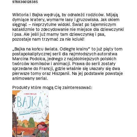
9788366128385
Wiktoria i Bajka wędrują, by odnaleźć rodziców. Mijają
dymiące kratery, wymarłe lasy i gruzowiska. Jak okiem
sięgnąć – nieprzytulne widoki. Świat po tajemniczym
kataklizmie to zdecydowanie nie miejsce dla dziewczynki
i psa. Ale jeśli już mamy tam dziewczynkę i psa,
pozostaje nam trzymać za nie kciuki!
„Bajka na końcu świata. Odległe krainy” to już piąty tom
postapokaliptycznej serii dla najmłodszych autorstwa
Marcina Podolca, jednego z najzdolniejszych polskich
twórców komiksów i animacji. Prawa do serii zostały
sprzedane do Francji, gdzie właśnie się ukazały się dwa
pierwsze tomy oraz Hiszpanii. Na jej podstawie powstaje
animowany serial.
Produkty które mogą Cię zainteresować: