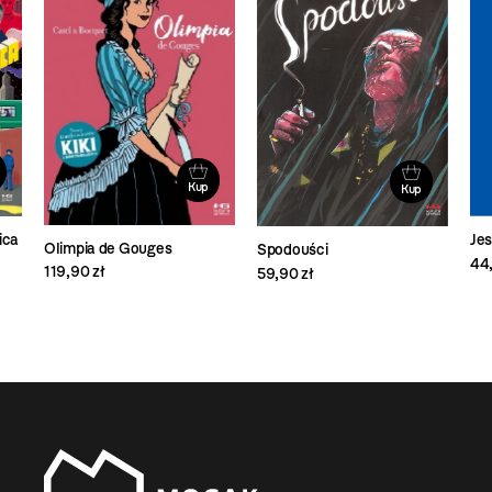
Kup
Kup
ica
Je
Olimpia de Gouges
Spodouści
44,
119,90 zł
59,90 zł