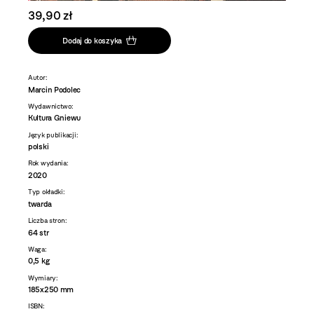
39,90 zł
Dodaj do koszyka
Autor:
Marcin Podolec
Wydawnictwo:
Kultura Gniewu
Język publikacji:
polski
Rok wydania:
2020
Typ okładki:
twarda
Liczba stron:
64 str
Waga:
0,5 kg
Wymiary:
185x250 mm
ISBN: