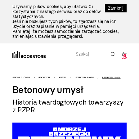
Przejdź
Używamy plików cookies, aby ułatwić Ci
Do
Zamknij
korzystanie z naszego serwisu oraz do celów
Treści
statystycznych.
Jeśli nie blokujesz tych plików, to zgadzasz się na ich
użycie oraz zapisanie w pamięci urządzenia.
Pamiętaj, że możesz samodzielnie zarządzać cookies,
zmieniając ustawienia przeglądarki.
0
0,00
Bookstore
STRONA GŁÓWNA
BOOKSTORE
KSIĄŻKI
LITERATURA FAKTU
BETONOWY UMYSŁ
-
Betonowy umysł
szablon
Historia twardogłowych towarzyszy
szczegóły
z PZPR