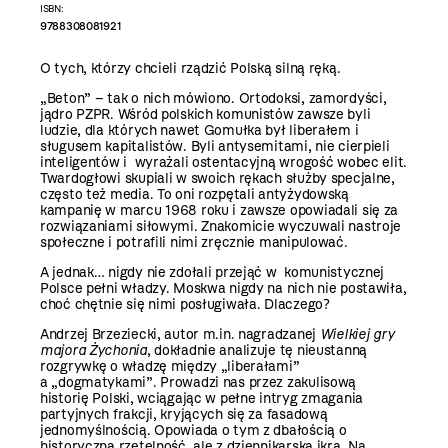
ISBN:
9788308081921
O tych, którzy chcieli rządzić Polską silną ręką.
„Beton” – tak o nich mówiono. Ortodoksi, zamordyści,
jądro PZPR. Wśród polskich komunistów zawsze byli
ludzie, dla których nawet Gomułka był liberałem i
sługusem kapitalistów. Byli antysemitami, nie cierpieli
inteligentów i wyrażali ostentacyjną wrogość wobec elit.
Twardogłowi skupiali w swoich rękach służby specjalne,
często też media. To oni rozpętali antyżydowską
kampanię w marcu 1968 roku i zawsze opowiadali się za
rozwiązaniami siłowymi. Znakomicie wyczuwali nastroje
społeczne i potrafili nimi zręcznie manipulować.
A jednak… nigdy nie zdołali przejąć w komunistycznej
Polsce pełni władzy. Moskwa nigdy na nich nie postawiła,
choć chętnie się nimi posługiwała. Dlaczego?
Andrzej Brzeziecki, autor m.in. nagradzanej
Wielkiej gry
majora Żychonia
, dokładnie analizuje tę nieustanną
rozgrywkę o władzę między „liberałami”
a „dogmatykami”. Prowadzi nas przez zakulisową
historię Polski, wciągając w pełne intryg zmagania
partyjnych frakcji, kryjących się za fasadową
jednomyślnością. Opowiada o tym z dbałością o
historyczną rzetelność, ale z dziennikarską ikrą. Na