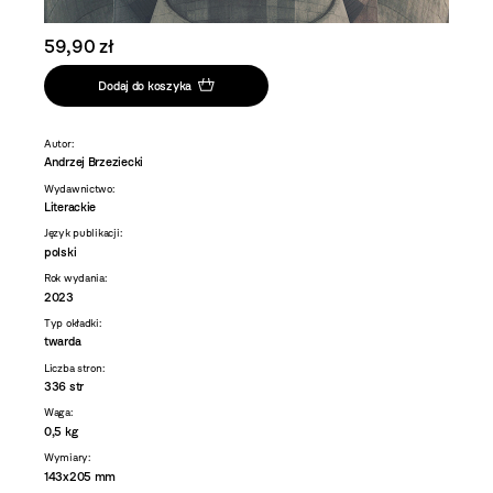
59,90 zł
Dodaj do koszyka
Autor:
Andrzej Brzeziecki
Wydawnictwo:
Literackie
Język publikacji:
polski
Rok wydania:
2023
Typ okładki:
twarda
Liczba stron:
336 str
Waga:
0,5 kg
Wymiary:
143x205 mm