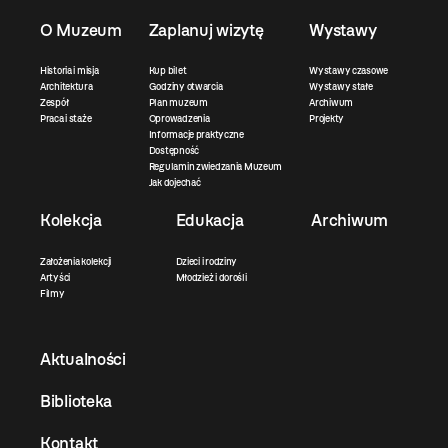
O Muzeum
Zaplanuj wizytę
Wystawy
Historia i misja
Kup bilet
Wystawy czasowe
Architektura
Godziny otwarcia
Wystawy stałe
Zespół
Plan muzeum
Archiwum
Praca i staże
Oprowadzenia
Projekty
Informacje praktyczne
Dostępność
Regulamin zwiedzania Muzeum
Jak dojechać
Kolekcja
Edukacja
Archiwum
Założenia kolekcji
Dzieci i rodziny
Artyści
Młodzież i dorośli
Filmy
Aktualności
Biblioteka
Kontakt