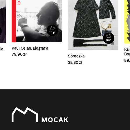
Kup
Kup
Paul Celan. Biografia
ia
Ksi
Bo
79,90 zł
Soroczka
89,
38,80 zł